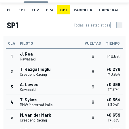
EL
FP1
FP2
FP3
SP1
PARRILLA
CARRERA1
V
SP1
Todas las estadísticas
CLA
PILOTO
VUELTAS
TIEMPO
J. Rea
1
6
1'40.676
Kawasaki
T. Razgatlioglu
+0.278
2
6
Crescent Racing
1'40.954
A. Lowes
+0.398
3
9
Kawasaki
1'41.074
T. Sykes
+0.564
4
8
BMW Motorrad Italia
1'41.240
M. van der Mark
+0.659
5
6
Crescent Racing
1'41.335