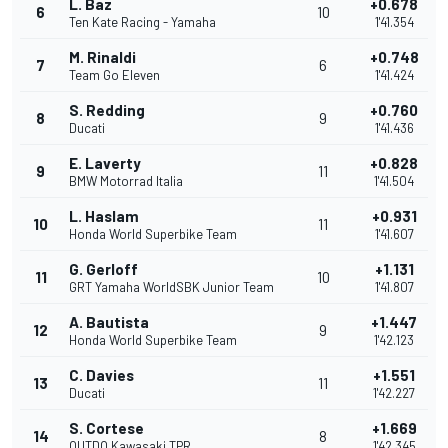
L. Baz
+0.678
6
10
Ten Kate Racing - Yamaha
1'41.354
M. Rinaldi
+0.748
7
6
Team Go Eleven
1'41.424
S. Redding
+0.760
8
9
Ducati
1'41.436
E. Laverty
+0.828
9
11
BMW Motorrad Italia
1'41.504
L. Haslam
+0.931
10
11
Honda World Superbike Team
1'41.607
G. Gerloff
+1.131
11
10
GRT Yamaha WorldSBK Junior Team
1'41.807
A. Bautista
+1.447
12
9
Honda World Superbike Team
1'42.123
C. Davies
+1.551
13
11
Ducati
1'42.227
S. Cortese
+1.669
14
8
OUTDO Kawasaki TPR
1'42.345