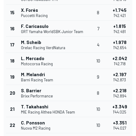
X. Forés
+1.745
15
8
Puccetti Racing
1'42.421
F. Caricasulo
+1.815
16
7
GRT Yamaha WorldSBK Junior Team
1'42.491
M. Scheib
+1.978
17
4
Orelac Racing VerdNatura
1'42.654
L. Mercado
+2.042
18
10
Motocorsa Racing
1'42.718
M. Melandri
+2.197
19
9
Barni Racing Team
1'42.873
S. Barrier
+2.218
20
8
Brixx Performance
1'42.894
T. Takahashi
+3.349
21
10
MIE Racing Althea HONDA Team
1'44.025
C. Ponsson
+3.351
22
10
Nuova M2 Racing
1'44.027