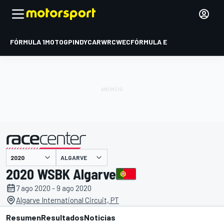
FÓRMULA 1
MOTOGP
INDYCAR
WRC
WEC
FÓRMULA E
ALGARVE
presentado por
2020 WSBK Algarve
7 ago 2020 - 9 ago 2020
Algarve International Circuit, PT
Resumen
Resultados
Noticias