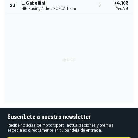
L. Gabellini
+4.103
23
9
MIE Racing Althea HONDA Team
1'44.779
Suscríbete a nuestra newsletter
Recibe noticias de motorsport, actualizaciones y ofertas
especiales directamente en tu bandeja de entrada.