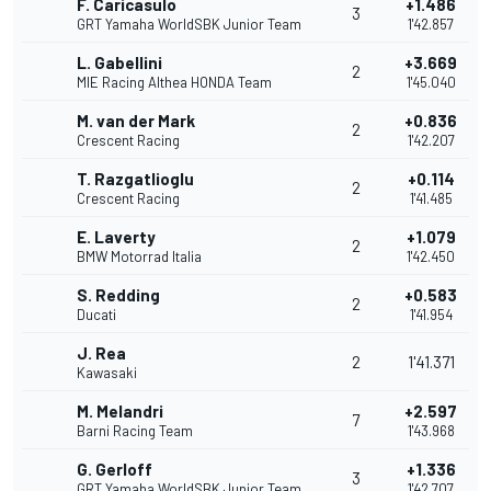
F. Caricasulo
+1.486
3
GRT Yamaha WorldSBK Junior Team
1'42.857
L. Gabellini
+3.669
2
MIE Racing Althea HONDA Team
1'45.040
M. van der Mark
+0.836
2
Crescent Racing
1'42.207
T. Razgatlioglu
+0.114
2
Crescent Racing
1'41.485
E. Laverty
+1.079
2
BMW Motorrad Italia
1'42.450
S. Redding
+0.583
2
Ducati
1'41.954
J. Rea
2
1'41.371
Kawasaki
M. Melandri
+2.597
7
Barni Racing Team
1'43.968
G. Gerloff
+1.336
3
GRT Yamaha WorldSBK Junior Team
1'42.707