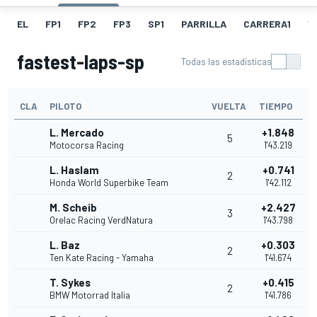
EL
FP1
FP2
FP3
SP1
PARRILLA
CARRERA1
V
fastest-laps-sp
Todas las estadísticas
CLA
PILOTO
VUELTA
TIEMPO
L. Mercado
+1.848
5
Motocorsa Racing
1'43.219
L. Haslam
+0.741
2
Honda World Superbike Team
1'42.112
M. Scheib
+2.427
3
Orelac Racing VerdNatura
1'43.798
L. Baz
+0.303
2
Ten Kate Racing - Yamaha
1'41.674
T. Sykes
+0.415
2
BMW Motorrad Italia
1'41.786