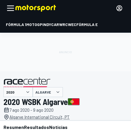
FÓRMULA 1
MOTOGP
INDYCAR
WRC
WEC
FÓRMULA E
ALGARVE
presentado por
2020 WSBK Algarve
7 ago 2020 - 9 ago 2020
Algarve International Circuit, PT
Resumen
Resultados
Noticias