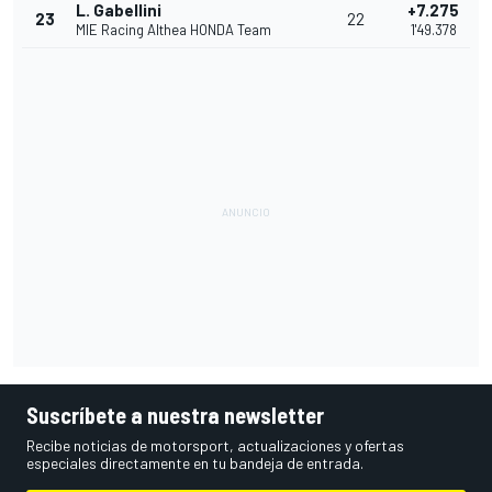
L. Gabellini
+7.275
23
22
MIE Racing Althea HONDA Team
1'49.378
Suscríbete a nuestra newsletter
Recibe noticias de motorsport, actualizaciones y ofertas
especiales directamente en tu bandeja de entrada.