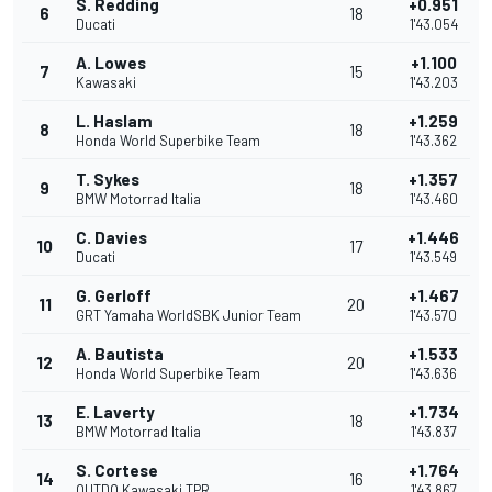
S. Redding
+0.951
6
18
Ducati
1'43.054
A. Lowes
+1.100
7
15
Kawasaki
1'43.203
L. Haslam
+1.259
8
18
Honda World Superbike Team
1'43.362
T. Sykes
+1.357
9
18
BMW Motorrad Italia
1'43.460
C. Davies
+1.446
10
17
Ducati
1'43.549
G. Gerloff
+1.467
11
20
GRT Yamaha WorldSBK Junior Team
1'43.570
A. Bautista
+1.533
12
20
Honda World Superbike Team
1'43.636
E. Laverty
+1.734
13
18
BMW Motorrad Italia
1'43.837
S. Cortese
+1.764
14
16
OUTDO Kawasaki TPR
1'43.867