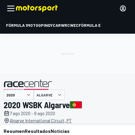
FÓRMULA 1
MOTOGP
INDYCAR
WRC
WEC
FÓRMULA E
ALGARVE
presentado por
2020 WSBK Algarve
7 ago 2020 - 9 ago 2020
Algarve International Circuit, PT
Resumen
Resultados
Noticias