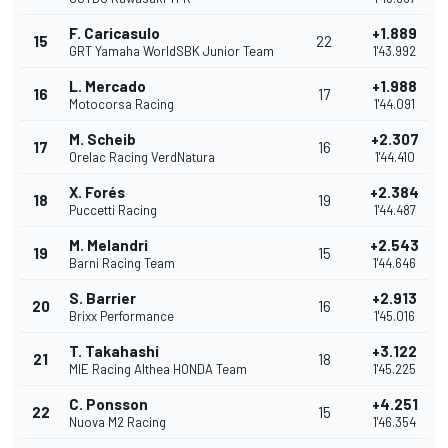
F. Caricasulo
+1.889
15
22
GRT Yamaha WorldSBK Junior Team
1'43.992
L. Mercado
+1.988
16
17
Motocorsa Racing
1'44.091
M. Scheib
+2.307
17
16
Orelac Racing VerdNatura
1'44.410
X. Forés
+2.384
18
19
Puccetti Racing
1'44.487
M. Melandri
+2.543
19
15
Barni Racing Team
1'44.646
S. Barrier
+2.913
20
16
Brixx Performance
1'45.016
T. Takahashi
+3.122
21
18
MIE Racing Althea HONDA Team
1'45.225
C. Ponsson
+4.251
22
15
Nuova M2 Racing
1'46.354