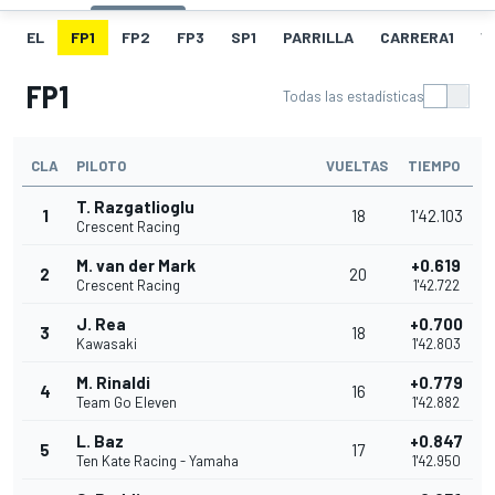
EL
FP1
FP2
FP3
SP1
PARRILLA
CARRERA1
V
FP1
Todas las estadísticas
CLA
PILOTO
VUELTAS
TIEMPO
T. Razgatlioglu
1
18
1'42.103
Crescent Racing
M. van der Mark
+0.619
2
20
Crescent Racing
1'42.722
J. Rea
+0.700
3
18
Kawasaki
1'42.803
M. Rinaldi
+0.779
4
16
Team Go Eleven
1'42.882
L. Baz
+0.847
5
17
Ten Kate Racing - Yamaha
1'42.950