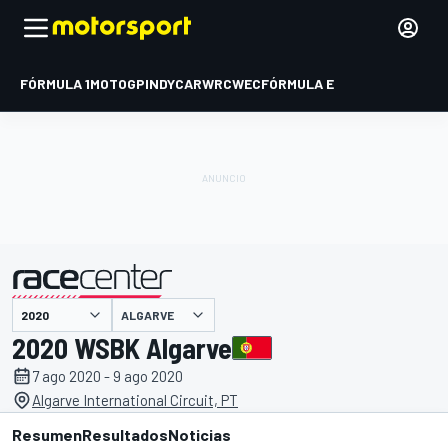
FÓRMULA 1
MOTOGP
INDYCAR
WRC
WEC
FÓRMULA E
ALGARVE
presentado por
2020 WSBK Algarve
7 ago 2020 - 9 ago 2020
Algarve International Circuit, PT
Resumen
Resultados
Noticias