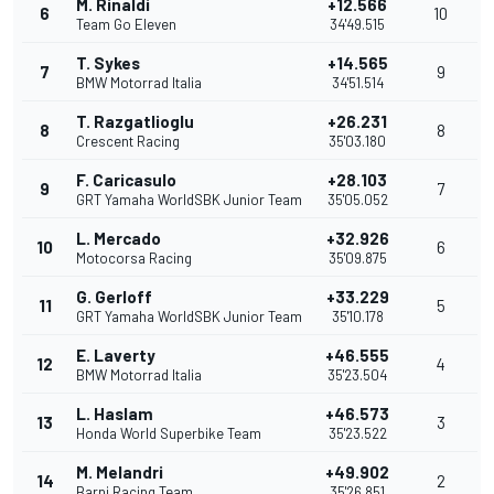
M. Rinaldi
+12.566
6
10
Team Go Eleven
34'49.515
T. Sykes
+14.565
7
9
BMW Motorrad Italia
34'51.514
T. Razgatlioglu
+26.231
8
8
Crescent Racing
35'03.180
F. Caricasulo
+28.103
9
7
GRT Yamaha WorldSBK Junior Team
35'05.052
L. Mercado
+32.926
10
6
Motocorsa Racing
35'09.875
G. Gerloff
+33.229
11
5
GRT Yamaha WorldSBK Junior Team
35'10.178
E. Laverty
+46.555
12
4
BMW Motorrad Italia
35'23.504
L. Haslam
+46.573
13
3
Honda World Superbike Team
35'23.522
M. Melandri
+49.902
14
2
Barni Racing Team
35'26.851