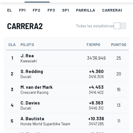
EL
FP1
FP2
FP3
SP1
PARRILLA
CARRERA1
V
CARRERA2
Todas las estadísticas
CLA
PILOTO
TIEMPO
PUNTOS
J. Rea
1
34'36.949
25
Kawasaki
S. Redding
+4.360
2
20
Ducati
34'41.309
M. van der Mark
+4.453
3
16
Crescent Racing
34'41.402
C. Davies
+8.363
4
13
Ducati
34'45.312
A. Bautista
+10.336
5
11
Honda World Superbike Team
34'47.285