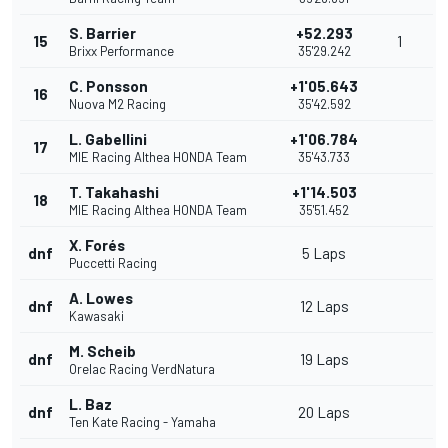
S. Barrier
+52.293
15
1
Brixx Performance
35'29.242
C. Ponsson
+1'05.643
16
Nuova M2 Racing
35'42.592
L. Gabellini
+1'06.784
17
MIE Racing Althea HONDA Team
35'43.733
T. Takahashi
+1'14.503
18
MIE Racing Althea HONDA Team
35'51.452
X. Forés
dnf
5 Laps
Puccetti Racing
A. Lowes
dnf
12 Laps
Kawasaki
M. Scheib
dnf
19 Laps
Orelac Racing VerdNatura
L. Baz
dnf
20 Laps
Ten Kate Racing - Yamaha