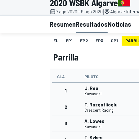
2020 WSBK Algarve
|
7 ago 2020 - 9 ago 2020
Algarve Intern
INDYCAR
WRC
Resumen
Resultados
Noticias
EL
FP1
FP2
FP3
SP1
PARRI
Parrilla
CLA
PILOTO
J. Rea
1
Kawasaki
T. Razgatlioglu
2
WEC
FÓRMULA E
Crescent Racing
A. Lowes
3
Kawasaki
T. Sykes