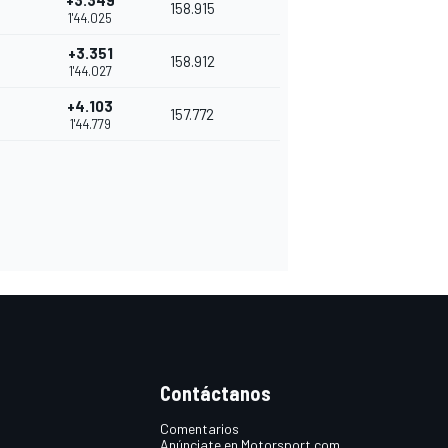
+3.349
158.915
1'44.025
+3.351
158.912
1'44.027
+4.103
157.772
1'44.779
Contáctanos
Comentarios
Anúnciate en Motorsport.com