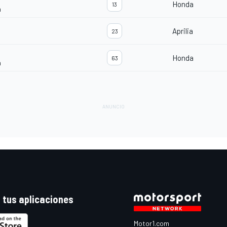
Honda
13
m
Aprilia
23
Honda
63
m
 tus aplicaciones
Motor1.com