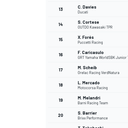
C. Davies
13
Ducati
S. Cortese
14
OUTDO Kawasaki TPR
X. Forés
15
Puccetti Racing
F. Caricasulo
16
GRT Yamaha WorldSBK Junior
M. Scheib
17
Orelac Racing VerdNatura
L. Mercado
18
Motocorsa Racing
M. Melandri
19
Barni Racing Team
S. Barrier
20
Brixx Performance