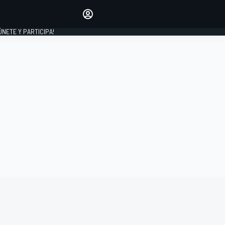
Haz que tu voz se escuche
comentando los artículos
 ÚNETE Y PARTICIPA!
INICIAR SESIÓN
EDICIÓN
ESPAÑA