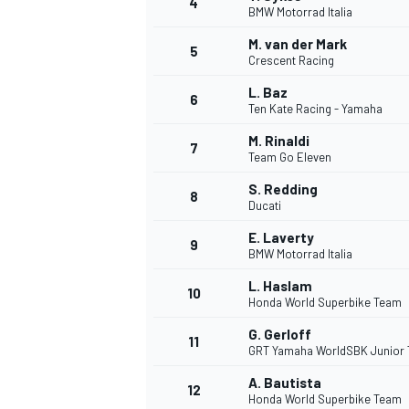
4
BMW Motorrad Italia
M. van der Mark
5
Crescent Racing
L. Baz
6
Ten Kate Racing - Yamaha
M. Rinaldi
7
Team Go Eleven
S. Redding
8
Ducati
E. Laverty
9
BMW Motorrad Italia
L. Haslam
10
Honda World Superbike Team
G. Gerloff
11
GRT Yamaha WorldSBK Junior
A. Bautista
12
Honda World Superbike Team