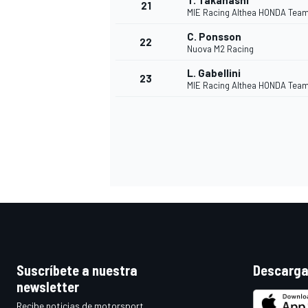
T. Takahashi
21
MIE Racing Althea HONDA Tea
C. Ponsson
22
Nuova M2 Racing
L. Gabellini
23
MIE Racing Althea HONDA Tea
MÁS CATEGORÍAS
Suscríbete a nuestra
Descarga
newsletter
Recibe noticias de motorsport,