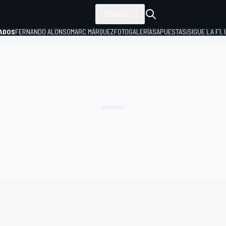
TODOS
ADOS
FERNANDO ALONSO
MARC MÁRQUEZ
FOTOGALERÍAS
APUESTAS
¡SIGUE LA F1,
P