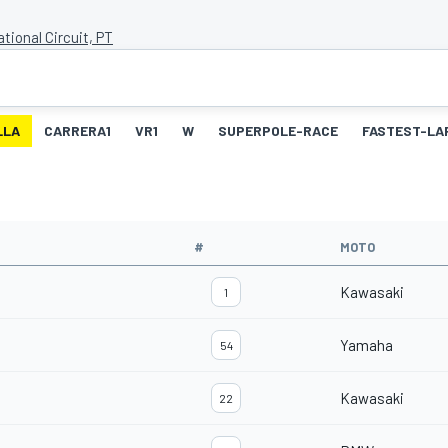
ational Circuit, PT
LLA
CARRERA1
VR1
W
SUPERPOLE-RACE
FASTEST-LA
#
MOTO
Kawasaki
1
Yamaha
54
Kawasaki
22