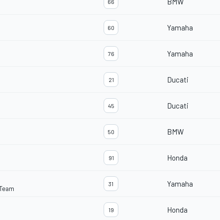
BMW
66
Yamaha
60
Yamaha
76
Ducati
21
Ducati
45
BMW
50
Honda
91
Yamaha
31
 Team
Honda
19