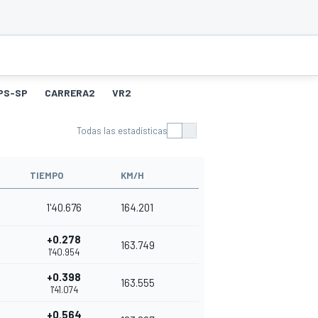
PS-SP
CARRERA2
VR2
Todas las estadísticas
TIEMPO
KM/H
1'40.676
164.201
+0.278
163.749
1'40.954
+0.398
163.555
1'41.074
+0.564