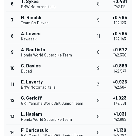
T. Sykes
+0.461
6
8
BMW Motorrad Italia
1'42.119
M. Rinaldi
+0.465
7
9
Team Go Eleven
1'42.123
A. Lowes
+0.485
8
11
Kawasaki
1'42.143
A. Bautista
+0.672
9
8
Honda World Superbike Team
1'42.330
C. Davies
+0.889
10
9
Ducati
1'42.547
E. Laverty
+0.926
11
3
BMW Motorrad Italia
1'42.584
G. Gerloff
+1.023
12
9
GRT Yamaha WorldSBK Junior Team
1'42.681
L. Haslam
+1.031
13
9
Honda World Superbike Team
1'42.689
F. Caricasulo
+1.139
14
9
GRT Yamaha WorldSBK Junior Team
1'42.797