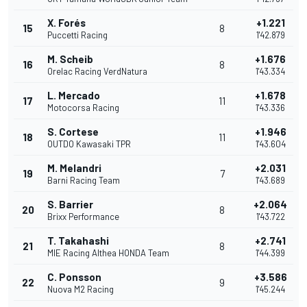
X. Forés
+1.221
15
8
Puccetti Racing
1'42.879
M. Scheib
+1.676
16
8
Orelac Racing VerdNatura
1'43.334
L. Mercado
+1.678
17
11
Motocorsa Racing
1'43.336
S. Cortese
+1.946
18
11
OUTDO Kawasaki TPR
1'43.604
M. Melandri
+2.031
19
7
Barni Racing Team
1'43.689
S. Barrier
+2.064
20
8
Brixx Performance
1'43.722
T. Takahashi
+2.741
21
8
MIE Racing Althea HONDA Team
1'44.399
C. Ponsson
+3.586
22
9
Nuova M2 Racing
1'45.244