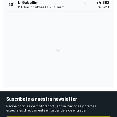
L. Gabellini
+4.662
23
9
MIE Racing Althea HONDA Team
1'46.320
Suscríbete a nuestra newsletter
Recibe noticias de motorsport, actualizaciones y ofertas
especiales directamente en tu bandeja de entrada.