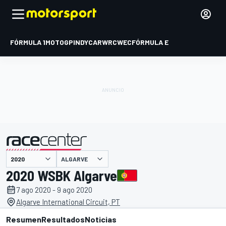
FÓRMULA 1
MOTOGP
INDYCAR
WRC
WEC
FÓRMULA E
ALGARVE
presentado por
2020 WSBK Algarve
7 ago 2020 - 9 ago 2020
Algarve International Circuit, PT
Resumen
Resultados
Noticias