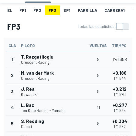
EL
FP1
FP2
FP3
SP1
PARRILLA
CARRERA1
V
FP3
Todas las estadísticas
CLA
PILOTO
VUELTAS
TIEMPO
T. Razgatlioglu
1
9
1'41.658
Crescent Racing
M. van der Mark
+0.186
2
9
Crescent Racing
1'41.844
J. Rea
+0.212
3
9
Kawasaki
1'41.870
L. Baz
+0.277
4
11
Ten Kate Racing - Yamaha
1'41.935
S. Redding
+0.304
5
8
Ducati
1'41.962