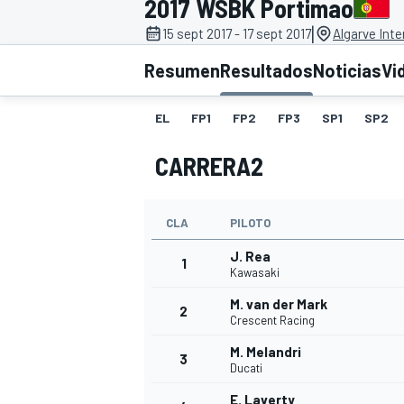
2017 WSBK Portimao
|
15 sept 2017 - 17 sept 2017
Algarve Inte
INDYCAR
WRC
Resumen
Resultados
Noticias
Vi
EL
FP1
FP2
FP3
SP1
SP2
CARRERA2
CLA
PILOTO
J. Rea
1
Kawasaki
M. van der Mark
2
WEC
FÓRMULA E
Crescent Racing
M. Melandri
3
Ducati
E. Laverty