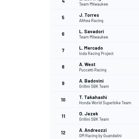
4
Team Milwaukee
J. Torres
5
Althea Racing
L. Savadori
6
Team Milwaukee
L. Mercado
7
Ioda Racing Project
A. West
8
Puccetti Racing
A. Badovini
9
Grillini SBK Team
T. Takahashi
10
Honda World Superbike Team
O. Jezek
11
Grillini SBK Team
A. Andreozzi
12
GM Racing by Guandalini