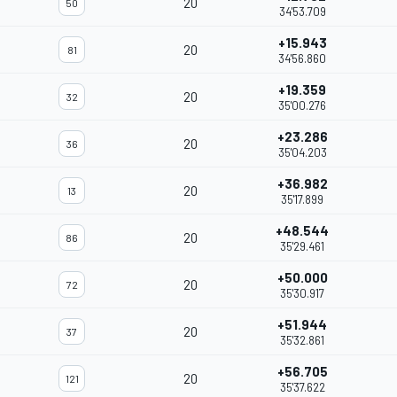
20
50
34'53.709
+15.943
20
81
34'56.860
+19.359
20
32
35'00.276
+23.286
20
36
35'04.203
+36.982
20
13
35'17.899
+48.544
20
86
35'29.461
+50.000
20
72
35'30.917
+51.944
20
37
35'32.861
+56.705
20
121
35'37.622