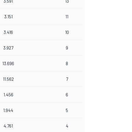
3.591
13
3.151
11
3.416
10
3.927
9
13.696
8
11.562
7
1.456
6
1.944
5
4.761
4