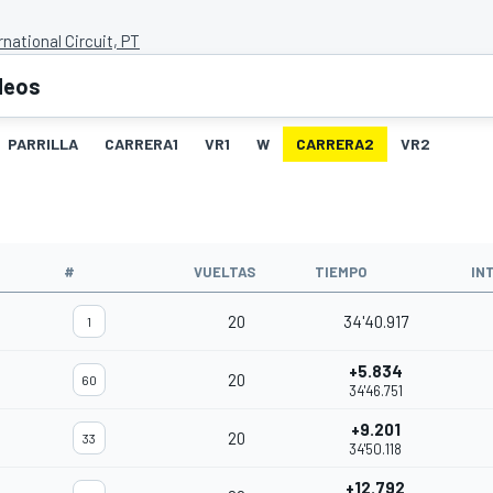
rnational Circuit, PT
deos
PARRILLA
CARRERA1
VR1
W
CARRERA2
VR2
#
VUELTAS
TIEMPO
IN
20
34'40.917
1
+5.834
20
60
34'46.751
+9.201
20
33
34'50.118
+12.792