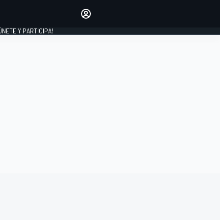
Haz que tu voz se escuche
comentando los artículos
 ÚNETE Y PARTICIPA!
INICIAR SESIÓN
EDICIÓN
ESPAÑA