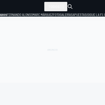
TODOS
ADOS
FERNANDO ALONSO
MARC MÁRQUEZ
FOTOGALERÍAS
APUESTAS
¡SIGUE LA F1,
P