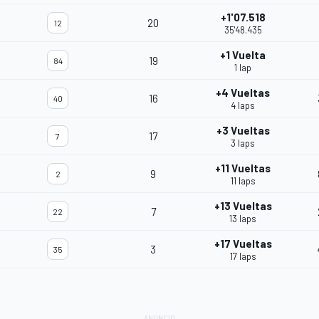
+1'07.518
20
12
35'48.435
+1 Vuelta
19
84
1 lap
+4 Vueltas
16
40
4 laps
+3 Vueltas
17
7
3 laps
+11 Vueltas
9
2
11 laps
+13 Vueltas
7
22
13 laps
+17 Vueltas
3
35
17 laps