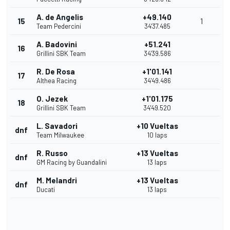
A. de Angelis
+49.140
15
1
Team Pedercini
34'37.485
A. Badovini
+51.241
16
Grillini SBK Team
34'39.586
R. De Rosa
+1'01.141
17
Althea Racing
34'49.486
O. Jezek
+1'01.175
18
Grillini SBK Team
34'49.520
L. Savadori
+10 Vueltas
dnf
Team Milwaukee
10 laps
R. Russo
+13 Vueltas
dnf
GM Racing by Guandalini
13 laps
M. Melandri
+13 Vueltas
dnf
Ducati
13 laps