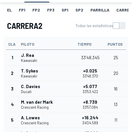
EL
FP1
FP2
FP3
SP1
SP2
PARRILLA
CARRER
CARRERA2
Todas las estadísticas
CLA
PILOTO
TIEMPO
PUNTOS
J. Rea
1
33'48.345
25
Kawasaki
T. Sykes
+0.025
2
20
Kawasaki
33'48.370
C. Davies
+5.077
3
16
Ducati
33'53.422
M. van der Mark
+8.739
4
13
Crescent Racing
33'57.084
A. Lowes
+16.244
5
11
Crescent Racing
34'04.589