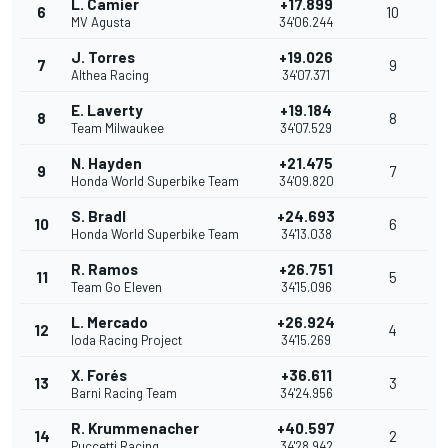
L. Camier
+17.899
6
10
MV Agusta
34'06.244
J. Torres
+19.026
7
9
Althea Racing
34'07.371
E. Laverty
+19.184
8
8
Team Milwaukee
34'07.529
N. Hayden
+21.475
9
7
Honda World Superbike Team
34'09.820
S. Bradl
+24.693
10
6
Honda World Superbike Team
34'13.038
R. Ramos
+26.751
11
5
Team Go Eleven
34'15.096
L. Mercado
+26.924
12
4
Ioda Racing Project
34'15.269
X. Forés
+36.611
13
3
Barni Racing Team
34'24.956
R. Krummenacher
+40.597
14
2
Puccetti Racing
34'28.942