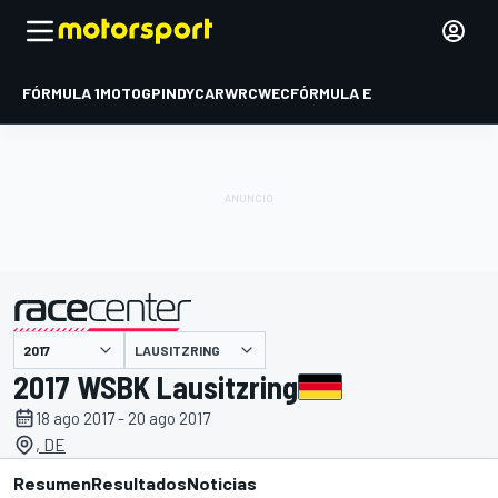
FÓRMULA 1
MOTOGP
INDYCAR
WRC
WEC
FÓRMULA E
LAUSITZRING
presentado por
2017 WSBK Lausitzring
18 ago 2017 - 20 ago 2017
, DE
Resumen
Resultados
Noticias