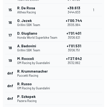
R. De Rosa
+39.613
15
1
Althea Racing
34'44.833
O. Jezek
+1'00.744
16
Grillini SBK Team
35'05.964
D. Giugliano
+1'01.401
17
Honda World Superbike Team
35'06.621
A. Badovini
+1'01.531
18
Grillini SBK Team
35'06.751
M. Roccoli
+1'27.642
19
GM Racing by Guandalini
35'32.862
R. Krummenacher
dnf
Puccetti Racing
R. Russo
dnf
GM Racing by Guandalini
P. Szkopek
dnf
Pazera Racing