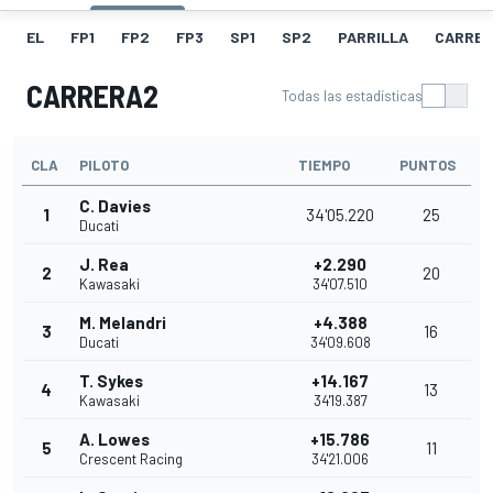
EL
FP1
FP2
FP3
SP1
SP2
PARRILLA
CARRER
CARRERA2
Todas las estadísticas
CLA
PILOTO
TIEMPO
PUNTOS
C. Davies
1
34'05.220
25
Ducati
J. Rea
+2.290
2
20
Kawasaki
34'07.510
M. Melandri
+4.388
3
16
Ducati
34'09.608
T. Sykes
+14.167
4
13
Kawasaki
34'19.387
A. Lowes
+15.786
5
11
Crescent Racing
34'21.006