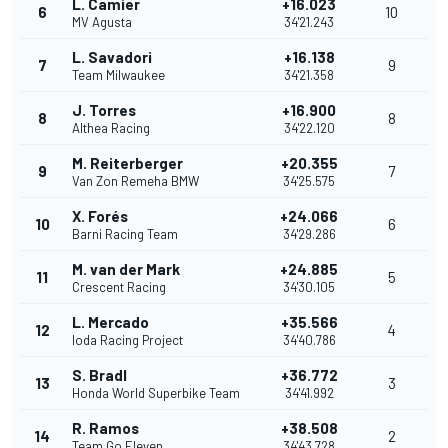
L. Camier
+16.023
6
10
MV Agusta
34'21.243
L. Savadori
+16.138
7
9
Team Milwaukee
34'21.358
J. Torres
+16.900
8
8
Althea Racing
34'22.120
M. Reiterberger
+20.355
9
7
Van Zon Remeha BMW
34'25.575
X. Forés
+24.066
10
6
Barni Racing Team
34'29.286
M. van der Mark
+24.885
11
5
Crescent Racing
34'30.105
L. Mercado
+35.566
12
4
Ioda Racing Project
34'40.786
S. Bradl
+36.772
13
3
Honda World Superbike Team
34'41.992
R. Ramos
+38.508
14
2
Team Go Eleven
34'43.728