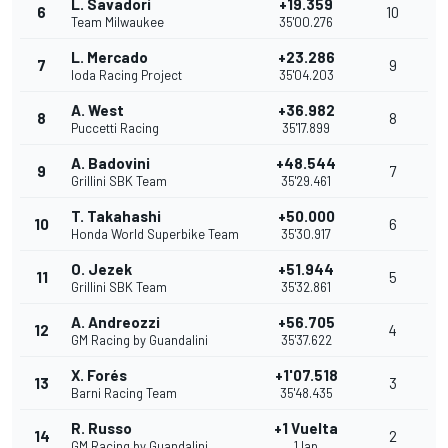
L. Savadori
+19.359
6
10
Team Milwaukee
35'00.276
L. Mercado
+23.286
7
9
Ioda Racing Project
35'04.203
A. West
+36.982
8
8
Puccetti Racing
35'17.899
A. Badovini
+48.544
9
7
Grillini SBK Team
35'29.461
T. Takahashi
+50.000
10
6
Honda World Superbike Team
35'30.917
O. Jezek
+51.944
11
5
Grillini SBK Team
35'32.861
A. Andreozzi
+56.705
12
4
GM Racing by Guandalini
35'37.622
X. Forés
+1'07.518
13
3
Barni Racing Team
35'48.435
R. Russo
+1 Vuelta
14
2
GM Racing by Guandalini
1 lap