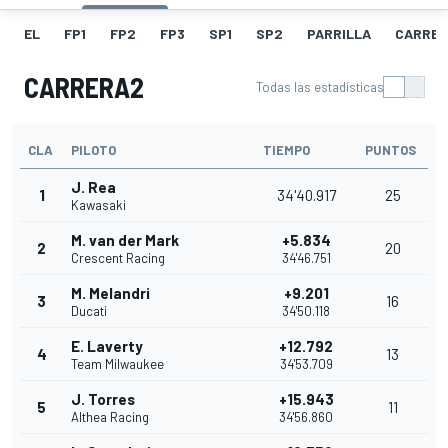
EL
FP1
FP2
FP3
SP1
SP2
PARRILLA
CARRER
CARRERA2
Todas las estadísticas
CLA
PILOTO
TIEMPO
PUNTOS
J. Rea
1
34'40.917
25
Kawasaki
M. van der Mark
+5.834
2
20
Crescent Racing
34'46.751
M. Melandri
+9.201
3
16
Ducati
34'50.118
E. Laverty
+12.792
4
13
Team Milwaukee
34'53.709
J. Torres
+15.943
5
11
Althea Racing
34'56.860