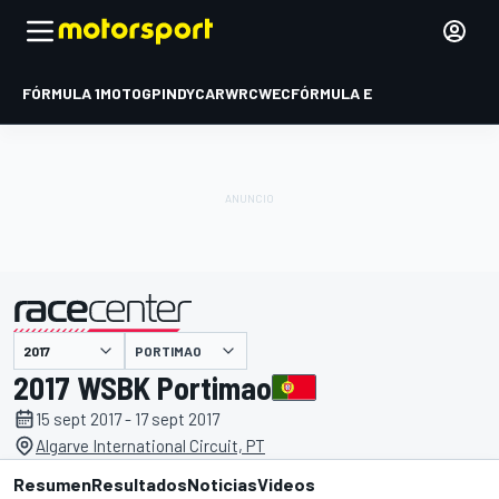
FÓRMULA 1
MOTOGP
INDYCAR
WRC
WEC
FÓRMULA E
PORTIMAO
presentado por
2017 WSBK Portimao
15 sept 2017 - 17 sept 2017
Algarve International Circuit, PT
Resumen
Resultados
Noticias
Videos