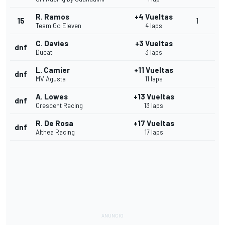
R. Ramos
+4 Vueltas
15
1
Team Go Eleven
4 laps
C. Davies
+3 Vueltas
dnf
Ducati
3 laps
L. Camier
+11 Vueltas
dnf
MV Agusta
11 laps
A. Lowes
+13 Vueltas
dnf
Crescent Racing
13 laps
R. De Rosa
+17 Vueltas
dnf
Althea Racing
17 laps