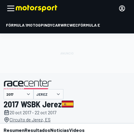
FÓRMULA 1
MOTOGP
INDYCAR
WRC
WEC
FÓRMULA E
JEREZ
presentado por
2017 WSBK Jerez
20 oct 2017 - 22 oct 2017
Circuito de Jerez, ES
Resumen
Resultados
Noticias
Videos