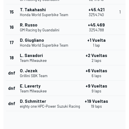
T. Takahashi
+45.421
15
1
Honda World Superbike Team
32'54.740
R. Russo
+45.469
16
GM Racing by Guandalini
32'54.788
D. Giugliano
+1 Vuelta
17
Honda World Superbike Team
1 lap
L. Savadori
+2 Vueltas
18
Team Milwaukee
2 laps
O. Jezek
+6 Vueltas
dnf
Grillini SBK Team
6 laps
E. Laverty
+9 Vueltas
dnf
Team Milwaukee
9 laps
D. Schmitter
+19 Vueltas
dnf
eighty one HPC-Power Suzuki Racing
19 laps