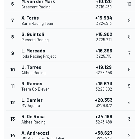
M. van der Mark
+10.120
6
10
Crescent Racing
32'19.439
X. Forés
+15.594
7
9
Barni Racing Team
32'24.913
S. Guintoli
+15.902
8
8
Puccetti Racing
32'25.221
L. Mercado
+16.396
9
7
Ioda Racing Project
32'25.715
J. Torres
+19.129
10
6
Althea Racing
32'28.448
R. Ramos
+19.673
11
5
Team Go Eleven
32'28.992
L. Camier
+20.353
12
4
MV Agusta
32'29.672
R. De Rosa
+34.169
13
3
Althea Racing
32'43.488
A. Andreozzi
+38.627
14
2
GM Racing by Guandalini
32'47.946