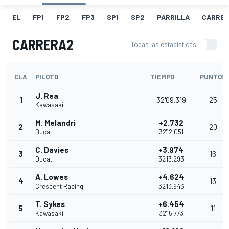
EL
FP1
FP2
FP3
SP1
SP2
PARRILLA
CARRER
CARRERA2
Todas las estadísticas
CLA
PILOTO
TIEMPO
PUNTOS
J. Rea
1
32'09.319
25
Kawasaki
M. Melandri
+2.732
2
20
Ducati
32'12.051
C. Davies
+3.974
3
16
Ducati
32'13.293
A. Lowes
+4.624
4
13
Crescent Racing
32'13.943
T. Sykes
+6.454
5
11
Kawasaki
32'15.773