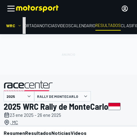
RESULTADOS
WRC
PORTADA
NOTICIAS
VIDEOS
CALENDARIO
CLASIFI
RALLY DE MONTECARLO
presentado por
2025 WRC Rally de MonteCarlo
23 ene 2025 - 26 ene 2025
, MC
Resumen
Resultados
Noticias
Videos