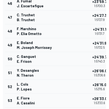
A. Fumal
+23'59.7
46
J. Escartefigue
1:51'00.3
C. Truchet
+24'27.3
47
B. Truchet
1:51'27.9
F. Marchino
+24'31.1
48
P. Elia Ometto
1:51'31.7
E. Boland
+24'31.9
49
M. Joseph Morrissey
1:51'32.5
C. Ganguet
+24'39.7
50
E. Frison
1:51'40.3
Y. Desangles
+26'06.0
51
N. Theron
1:53'06.6
L. Cols
+26'15.0
52
P. Lopes
1:53'15.6
E. Fiore
+26'33.0
53
A. Casalini
1:53'33.6