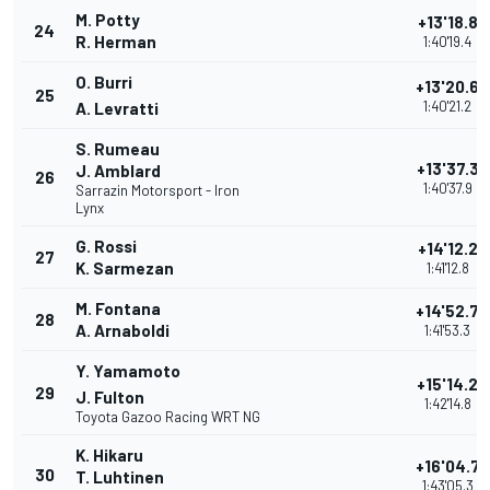
M. Potty
+13'18.8
24
R. Herman
1:40'19.4
O. Burri
+13'20.6
25
1:40'21.2
A. Levratti
S. Rumeau
+13'37.3
J. Amblard
26
1:40'37.9
Sarrazin Motorsport - Iron
Lynx
G. Rossi
+14'12.2
27
K. Sarmezan
1:41'12.8
M. Fontana
+14'52.7
28
A. Arnaboldi
1:41'53.3
Y. Yamamoto
+15'14.2
29
J. Fulton
1:42'14.8
Toyota Gazoo Racing WRT NG
K. Hikaru
+16'04.7
30
T. Luhtinen
1:43'05.3