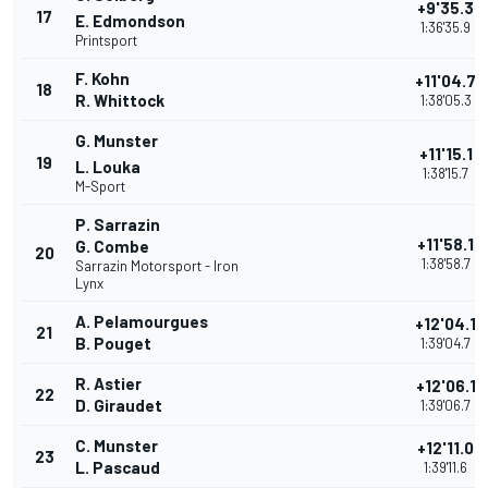
+9'35.3
17
E. Edmondson
1:36'35.9
Printsport
F. Kohn
+11'04.7
18
R. Whittock
1:38'05.3
G. Munster
+11'15.1
19
L. Louka
1:38'15.7
M-Sport
P. Sarrazin
+11'58.1
G. Combe
20
1:38'58.7
Sarrazin Motorsport - Iron
Lynx
A. Pelamourgues
+12'04.1
21
B. Pouget
1:39'04.7
R. Astier
+12'06.1
22
D. Giraudet
1:39'06.7
C. Munster
+12'11.0
23
L. Pascaud
1:39'11.6