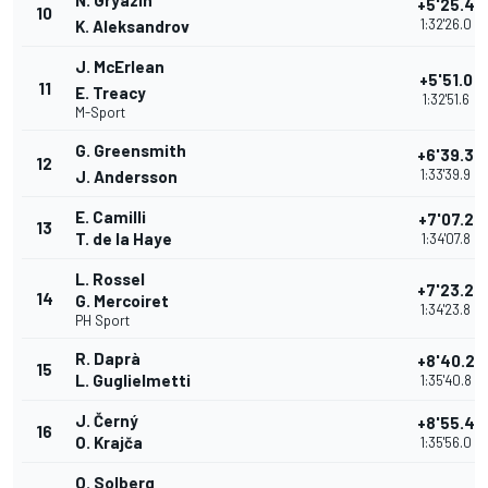
N. Gryazin
+5'25.4
10
1:32'26.0
K. Aleksandrov
J. McErlean
+5'51.0
11
E. Treacy
1:32'51.6
M-Sport
G. Greensmith
+6'39.3
12
1:33'39.9
J. Andersson
E. Camilli
+7'07.2
13
T. de la Haye
1:34'07.8
L. Rossel
+7'23.2
14
G. Mercoiret
1:34'23.8
PH Sport
R. Daprà
+8'40.2
15
L. Guglielmetti
1:35'40.8
J. Černý
+8'55.4
16
O. Krajča
1:35'56.0
O. Solberg