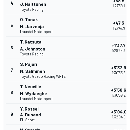
+38.5
4
J. Halttunen
1:27'39.1
Toyota Racing
O. Tanak
+47.3
5
M. Jarveoja
1:27'47.9
Hyundai Motorsport
T. Katsuta
+1'37.7
6
A. Johnston
1:28'38.3
Toyota Racing
S. Pajari
+3'32.9
7
M. Salminen
1:30'33.5
Toyota Gazoo Racing WRT2
T. Neuville
+3'58.6
8
M. Wydaeghe
1:30'59.2
Hyundai Motorsport
Y. Rossel
+5'04.0
9
A. Dunand
1:32'04.6
PH Sport