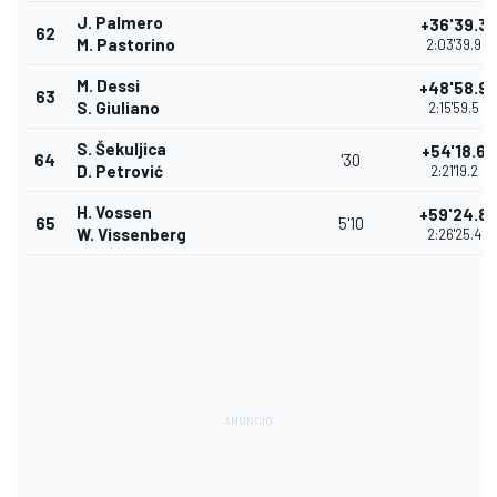
J. Palmero
+36'39.3
62
M. Pastorino
2:03'39.9
M. Dessi
+48'58.9
63
S. Giuliano
2:15'59.5
S. Šekuljica
+54'18.6
64
'30
D. Petrović
2:21'19.2
H. Vossen
+59'24.8
65
5'10
W. Vissenberg
2:26'25.4