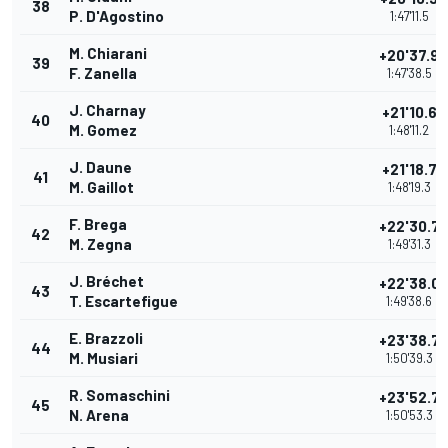
38
P. D'Agostino
1:47'11.5
M. Chiarani
+20'37.9
39
F. Zanella
1:47'38.5
J. Charnay
+21'10.6
40
M. Gomez
1:48'11.2
J. Daune
+21'18.7
41
M. Gaillot
1:48'19.3
F. Brega
+22'30.7
42
M. Zegna
1:49'31.3
J. Bréchet
+22'38.0
43
T. Escartefigue
1:49'38.6
E. Brazzoli
+23'38.7
44
M. Musiari
1:50'39.3
R. Somaschini
+23'52.7
45
N. Arena
1:50'53.3