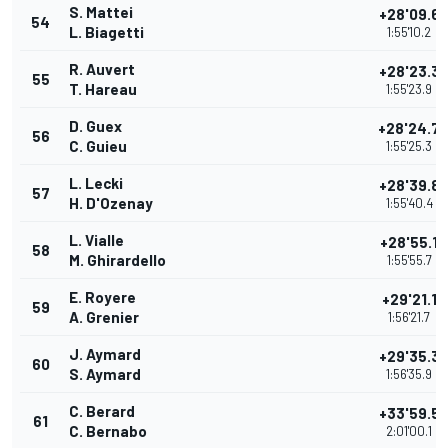
S. Mattei
+28'09.6
54
L. Biagetti
1:55'10.2
R. Auvert
+28'23.3
55
T. Hareau
1:55'23.9
D. Guex
+28'24.7
56
C. Guieu
1:55'25.3
L. Lecki
+28'39.8
57
H. D'Ozenay
1:55'40.4
L. Vialle
+28'55.1
58
M. Ghirardello
1:55'55.7
E. Royere
+29'21.1
59
A. Grenier
1:56'21.7
J. Aymard
+29'35.3
60
S. Aymard
1:56'35.9
C. Berard
+33'59.5
61
C. Bernabo
2:01'00.1