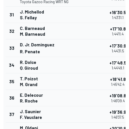
Toyota Gazoo Racing WRT NG
J. Michellod
+16'30.5
31
S. Fellay
1:43'31.1
C. Barneaud
+17'10.8
32
M. Barneaud
1:44'11.4
D. Jr. Dominguez
+17'30.9
33
1:44'31.5
R. Penate
R. Dolce
+17'48.5
34
Q. Giroud
1:44'49.1
T. Poizot
+18'41.8
35
M. Grand
1:45'42.4
E. Delecour
+19'08.8
36
R. Roche
1:46'09.4
J. Saunier
+19'36.9
37
F. Vauclare
1:46'37.5
M. Oldani
+20'10.9