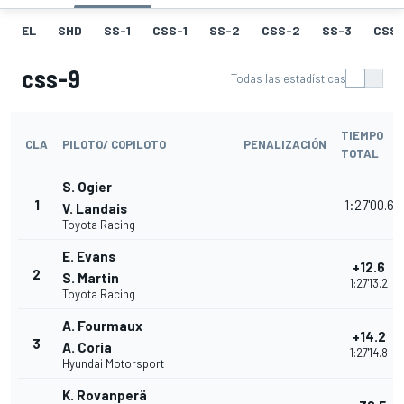
EL
SHD
SS-1
CSS-1
SS-2
CSS-2
SS-3
CSS-
css-9
Todas las estadísticas
TIEMPO
CLA
PILOTO/ COPILOTO
PENALIZACIÓN
TOTAL
S. Ogier
1
1:27'00.6
V. Landais
Toyota Racing
E. Evans
+12.6
2
S. Martin
1:27'13.2
Toyota Racing
A. Fourmaux
+14.2
3
A. Coria
1:27'14.8
Hyundai Motorsport
K. Rovanperä