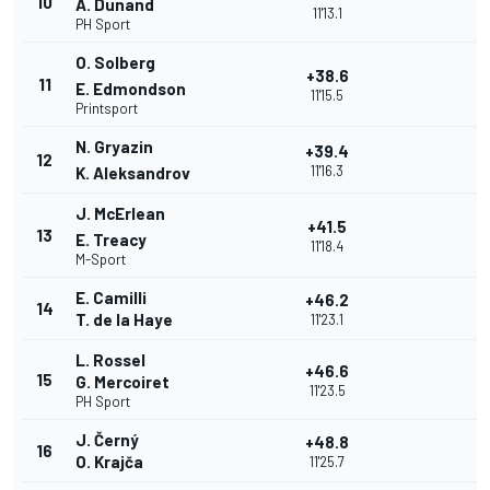
10
A. Dunand
11'13.1
PH Sport
O. Solberg
+38.6
11
E. Edmondson
11'15.5
Printsport
N. Gryazin
+39.4
12
11'16.3
K. Aleksandrov
J. McErlean
+41.5
13
E. Treacy
11'18.4
M-Sport
E. Camilli
+46.2
14
T. de la Haye
11'23.1
L. Rossel
+46.6
15
G. Mercoiret
11'23.5
PH Sport
J. Černý
+48.8
16
O. Krajča
11'25.7