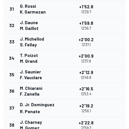
G. Rossi
+1'52.8
31
K. Sarmezan
12'29.7
J. Daune
+1'59.8
32
M. Gaillot
12'36.7
J. Michellod
+2'00.2
33
S. Fellay
12'37.1
T. Poizot
+2'00.9
34
M. Grand
12'37.8
J. Saunier
+2'12.9
35
F. Vauclare
12'49.8
M. Chiarani
+2'16.5
36
F. Zanella
12'53.4
D. Jr. Dominguez
+2'19.2
37
12'56.1
R. Penate
J. Charnay
+2'22.8
38
M. Gomez
12'59.7