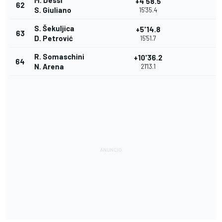
M. Dessi
+4'58.5
62
S. Giuliano
15'35.4
S. Šekuljica
+5'14.8
63
D. Petrović
15'51.7
R. Somaschini
+10'36.2
64
N. Arena
21'13.1