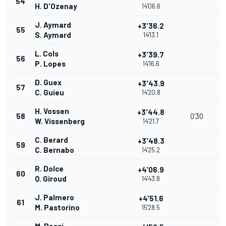
54
H. D'Ozenay
14'06.6
J. Aymard
+3'36.2
55
S. Aymard
14'13.1
L. Cols
+3'39.7
56
P. Lopes
14'16.6
D. Guex
+3'43.9
57
C. Guieu
14'20.8
H. Vossen
+3'44.8
58
0'30
W. Vissenberg
14'21.7
C. Berard
+3'48.3
59
C. Bernabo
14'25.2
R. Dolce
+4'06.9
60
Q. Giroud
14'43.8
J. Palmero
+4'51.6
61
M. Pastorino
15'28.5