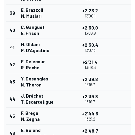
E. Brazzoli
+2'23.2
39
M. Musiari
13'00.1
C. Ganguet
+2'30.0
40
E. Frison
13'06.9
M. Oldani
+2'30.4
41
P. D'Agostino
13'07.3
E. Delecour
+2'31.4
42
R. Roche
13'08.3
Y. Desangles
+2'39.8
43
N. Theron
13'16.7
J. Bréchet
+2'39.8
44
T. Escartefigue
13'16.7
F. Brega
+2'44.3
45
M. Zegna
13'21.2
E. Boland
+2'48.7
46