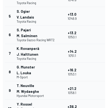
10'47.6
Toyota Racing
S. Ogier
+13.0
5
V. Landais
10'49.9
Toyota Racing
S. Pajari
+13.2
6
M. Salminen
10'50.1
Toyota Gazoo Racing WRT2
K. Rovanperä
+14.2
7
J. Halttunen
10'51.1
Toyota Racing
G. Munster
+16.2
8
L. Louka
10'53.1
M-Sport
T. Neuville
+21.2
9
M. Wydaeghe
10'58.1
Hyundai Motorsport
Y. Rossel
+36.2