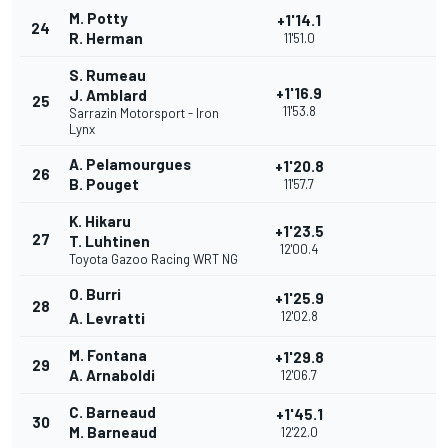
M. Potty
+1'14.1
24
R. Herman
11'51.0
S. Rumeau
+1'16.9
J. Amblard
25
11'53.8
Sarrazin Motorsport - Iron
Lynx
A. Pelamourgues
+1'20.8
26
B. Pouget
11'57.7
K. Hikaru
+1'23.5
27
T. Luhtinen
12'00.4
Toyota Gazoo Racing WRT NG
O. Burri
+1'25.9
28
12'02.8
A. Levratti
M. Fontana
+1'29.8
29
A. Arnaboldi
12'06.7
C. Barneaud
+1'45.1
30
M. Barneaud
12'22.0