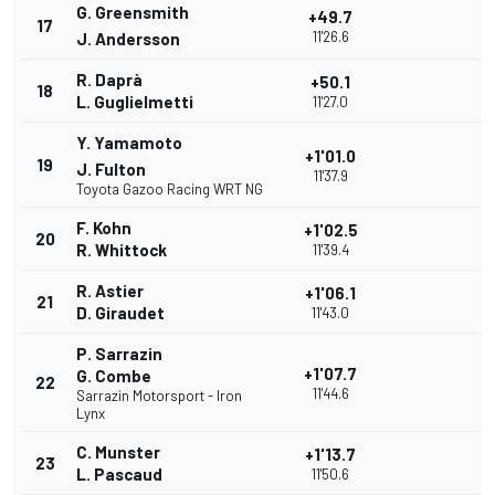
G. Greensmith
+49.7
17
11'26.6
J. Andersson
R. Daprà
+50.1
18
L. Guglielmetti
11'27.0
Y. Yamamoto
+1'01.0
19
J. Fulton
11'37.9
Toyota Gazoo Racing WRT NG
F. Kohn
+1'02.5
20
R. Whittock
11'39.4
R. Astier
+1'06.1
21
D. Giraudet
11'43.0
P. Sarrazin
+1'07.7
G. Combe
22
11'44.6
Sarrazin Motorsport - Iron
Lynx
C. Munster
+1'13.7
23
L. Pascaud
11'50.6