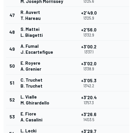
M. Joseph Morrissey
13'25.6
R. Auvert
+2'49.0
47
T. Hareau
13'25.9
S. Mattei
+2'56.0
48
L. Biagetti
13'32.9
A. Fumal
+3'00.2
49
J. Escartefigue
13'37.1
E. Royere
+3'02.0
50
A. Grenier
13'38.9
C. Truchet
+3'05.3
51
B. Truchet
13'42.2
L. Vialle
+3'20.4
52
M. Ghirardello
13'57.3
E. Fiore
+3'26.6
53
A. Casalini
14'03.5
L. Lecki
+3'29.7