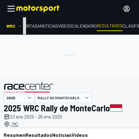
RESULTADOS
WRC
PORTADA
NOTICIAS
VIDEOS
CALENDARIO
CLASIFI
RALLY DE MONTECARLO
presentado por
2025 WRC Rally de MonteCarlo
23 ene 2025 - 26 ene 2025
, MC
Resumen
Resultados
Noticias
Videos