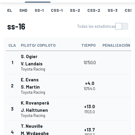
EL
SHD
SS-1
CSS-1
SS-2
CSS-2
SS-3
CSS-
ss-16
Todas las estadísticas
CLA
PILOTO/ COPILOTO
TIEMPO
PENALIZACIÓN
S. Ogier
1
10'50.0
V. Landais
Toyota Racing
E. Evans
+4.0
2
S. Martin
10'54.0
Toyota Racing
K. Rovanperä
+13.0
3
J. Halttunen
11'03.0
Toyota Racing
T. Neuville
+13.7
4
M. Wydaeghe