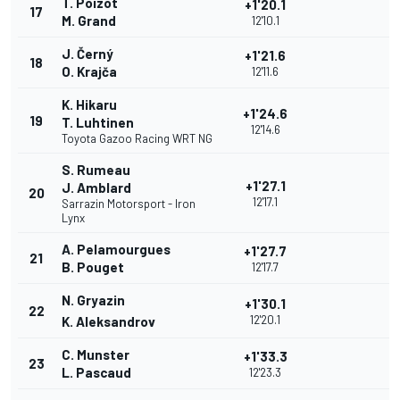
T. Poizot
+1'20.1
17
M. Grand
12'10.1
J. Černý
+1'21.6
18
O. Krajča
12'11.6
K. Hikaru
+1'24.6
19
T. Luhtinen
12'14.6
Toyota Gazoo Racing WRT NG
S. Rumeau
+1'27.1
J. Amblard
20
12'17.1
Sarrazin Motorsport - Iron
Lynx
A. Pelamourgues
+1'27.7
21
B. Pouget
12'17.7
N. Gryazin
+1'30.1
22
12'20.1
K. Aleksandrov
C. Munster
+1'33.3
23
L. Pascaud
12'23.3