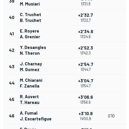
39
M. Musiari
13'21.9
C. Truchet
+2'32.7
40
B. Truchet
13'22.7
E. Royere
+2'34.6
41
A. Grenier
13'24.6
Y. Desangles
+2'52.3
42
N. Theron
13'42.3
J. Charnay
+2'54.7
43
M. Gomez
13'44.7
M. Chiarani
+3'04.7
44
F. Zanella
13'54.7
R. Auvert
+3'06.6
45
T. Hareau
13'56.6
A. Fumal
+3'10.8
46
0'10
J. Escartefigue
14'00.8