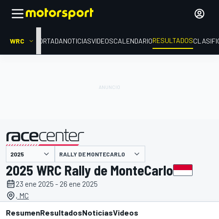
RESULTADOS
WRC
PORTADA
NOTICIAS
VIDEOS
CALENDARIO
CLASIFI
RALLY DE MONTECARLO
presentado por
2025 WRC Rally de MonteCarlo
23 ene 2025 - 26 ene 2025
, MC
Resumen
Resultados
Noticias
Videos