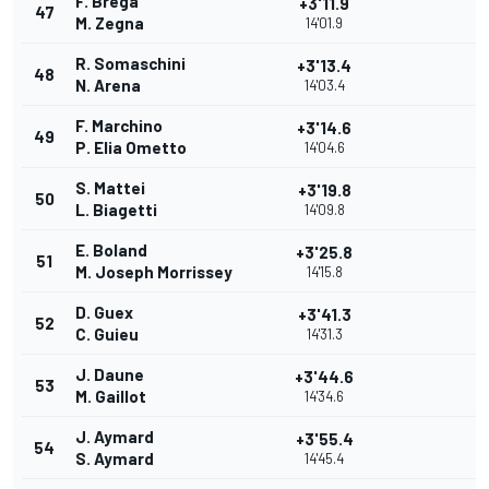
F. Brega
+3'11.9
47
M. Zegna
14'01.9
R. Somaschini
+3'13.4
48
N. Arena
14'03.4
F. Marchino
+3'14.6
49
P. Elia Ometto
14'04.6
S. Mattei
+3'19.8
50
L. Biagetti
14'09.8
E. Boland
+3'25.8
51
M. Joseph Morrissey
14'15.8
D. Guex
+3'41.3
52
C. Guieu
14'31.3
J. Daune
+3'44.6
53
M. Gaillot
14'34.6
J. Aymard
+3'55.4
54
S. Aymard
14'45.4