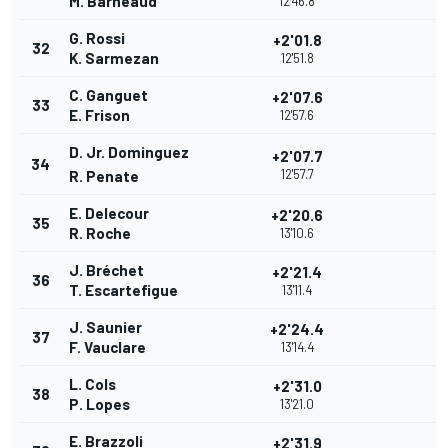
M. Barneaud
12'46.8
G. Rossi
+2'01.8
32
K. Sarmezan
12'51.8
C. Ganguet
+2'07.6
33
E. Frison
12'57.6
D. Jr. Dominguez
+2'07.7
34
12'57.7
R. Penate
E. Delecour
+2'20.6
35
R. Roche
13'10.6
J. Bréchet
+2'21.4
36
T. Escartefigue
13'11.4
J. Saunier
+2'24.4
37
F. Vauclare
13'14.4
L. Cols
+2'31.0
38
P. Lopes
13'21.0
E. Brazzoli
+2'31.9