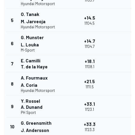
11'03.7
Hyundai Motorsport
O. Tanak
+14.5
5
M. Jarveoja
11'04.5
Hyundai Motorsport
G. Munster
+14.7
6
L. Louka
11'04.7
M-Sport
E. Camilli
+18.1
7
T. de la Haye
11'08.1
A. Fourmaux
+21.5
8
A. Coria
11'11.5
Hyundai Motorsport
Y. Rossel
+33.1
9
A. Dunand
11'23.1
PH Sport
G. Greensmith
+33.3
10
11'23.3
J. Andersson