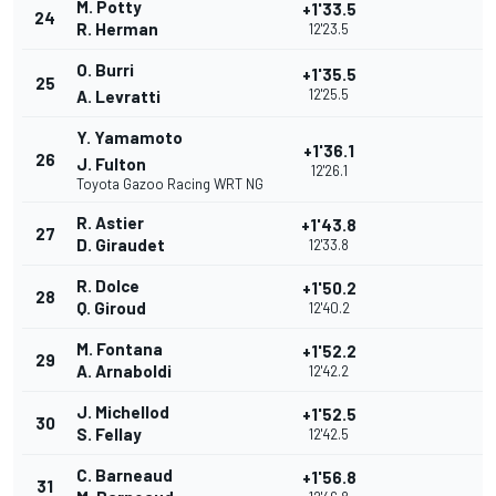
M. Potty
+1'33.5
24
R. Herman
12'23.5
O. Burri
+1'35.5
25
12'25.5
A. Levratti
Y. Yamamoto
+1'36.1
26
J. Fulton
12'26.1
Toyota Gazoo Racing WRT NG
R. Astier
+1'43.8
27
D. Giraudet
12'33.8
R. Dolce
+1'50.2
28
Q. Giroud
12'40.2
M. Fontana
+1'52.2
29
A. Arnaboldi
12'42.2
J. Michellod
+1'52.5
30
S. Fellay
12'42.5
C. Barneaud
+1'56.8
31