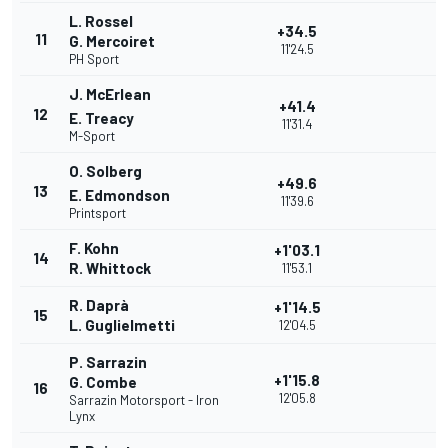
L. Rossel
+34.5
11
G. Mercoiret
11'24.5
PH Sport
J. McErlean
+41.4
12
E. Treacy
11'31.4
M-Sport
O. Solberg
+49.6
13
E. Edmondson
11'39.6
Printsport
F. Kohn
+1'03.1
14
R. Whittock
11'53.1
R. Daprà
+1'14.5
15
L. Guglielmetti
12'04.5
P. Sarrazin
+1'15.8
G. Combe
16
12'05.8
Sarrazin Motorsport - Iron
Lynx