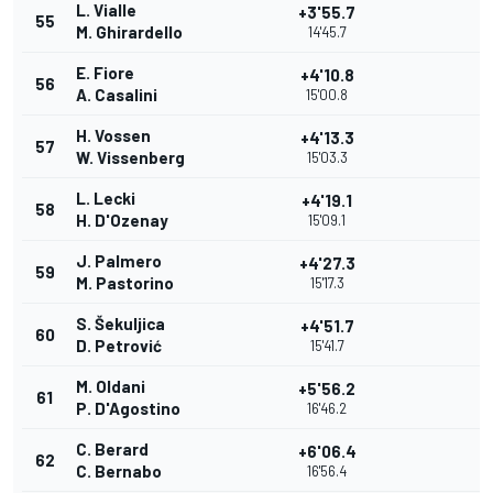
L. Vialle
+3'55.7
55
M. Ghirardello
14'45.7
E. Fiore
+4'10.8
56
A. Casalini
15'00.8
H. Vossen
+4'13.3
57
W. Vissenberg
15'03.3
L. Lecki
+4'19.1
58
H. D'Ozenay
15'09.1
J. Palmero
+4'27.3
59
M. Pastorino
15'17.3
S. Šekuljica
+4'51.7
60
D. Petrović
15'41.7
M. Oldani
+5'56.2
61
P. D'Agostino
16'46.2
C. Berard
+6'06.4
62
C. Bernabo
16'56.4