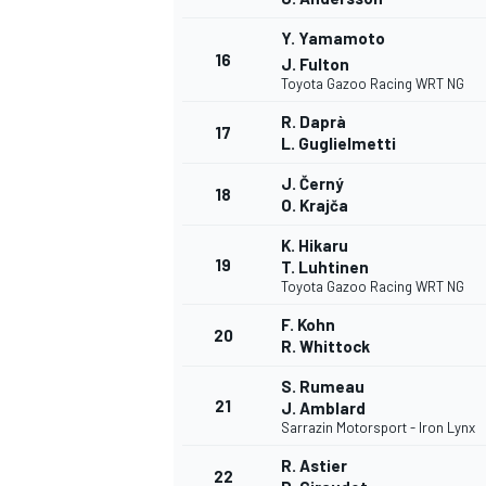
Y. Yamamoto
16
J. Fulton
Toyota Gazoo Racing WRT NG
R. Daprà
17
L. Guglielmetti
J. Černý
18
O. Krajča
K. Hikaru
19
T. Luhtinen
MÁS CATEGORÍAS
Toyota Gazoo Racing WRT NG
F. Kohn
20
R. Whittock
S. Rumeau
21
J. Amblard
Sarrazin Motorsport - Iron Lynx
R. Astier
22