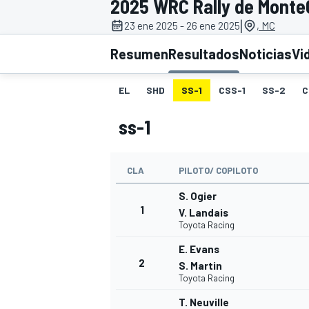
2025 WRC Rally de Monte
|
23 ene 2025 - 26 ene 2025
, MC
INDYCAR
WRC
Resumen
Resultados
Noticias
Vi
EL
SHD
SS-1
CSS-1
SS-2
C
ss-1
CLA
PILOTO/ COPILOTO
S. Ogier
1
V. Landais
Toyota Racing
WEC
FÓRMULA E
E. Evans
2
S. Martin
Toyota Racing
T. Neuville