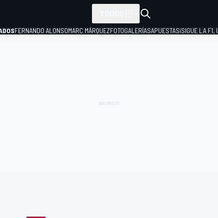
TODOS
ADOS
FERNANDO ALONSO
MARC MÁRQUEZ
FOTOGALERÍAS
APUESTAS
¡SIGUE LA F1,
P