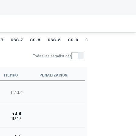
-7
CSS-7
SS-8
CSS-8
SS-9
CSS-9
SS-10
CSS-
Todas las estadísticas
TIEMPO
PENALIZACIÓN
11'30.4
+3.9
11'34.3