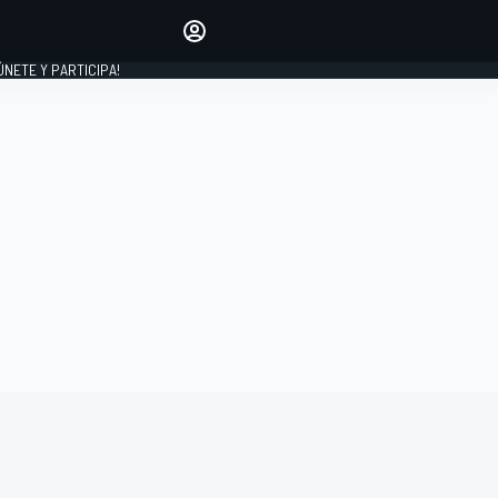
Haz que tu voz se escuche
comentando los artículos
 ÚNETE Y PARTICIPA!
INICIAR SESIÓN
EDICIÓN
ESPAÑA