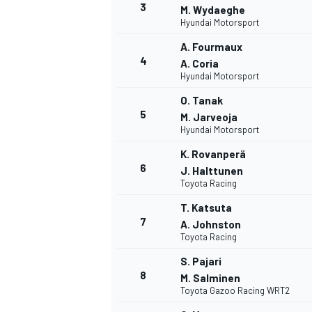
3
M. Wydaeghe
Hyundai Motorsport
A. Fourmaux
4
A. Coria
Hyundai Motorsport
O. Tanak
5
M. Jarveoja
Hyundai Motorsport
K. Rovanperä
6
J. Halttunen
Toyota Racing
T. Katsuta
7
A. Johnston
Toyota Racing
S. Pajari
8
M. Salminen
Toyota Gazoo Racing WRT2