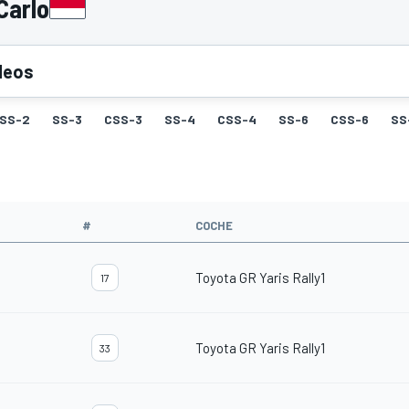
Carlo
deos
SS-2
SS-3
CSS-3
SS-4
CSS-4
SS-6
CSS-6
SS
#
COCHE
Toyota GR Yaris Rally1
17
Toyota GR Yaris Rally1
33