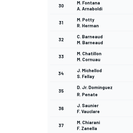
M. Fontana
30
A. Arnaboldi
M. Potty
31
R. Herman
C. Barneaud
32
M. Barneaud
M. Chatillon
33
M. Cornuau
J. Michellod
34
S. Fellay
D. Jr. Dominguez
35
R. Penate
J. Saunier
36
F. Vauclare
M. Chiarani
37
F. Zanella