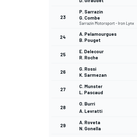
D. Giraudet
P. Sarrazin
23
G. Combe
Sarrazin Motorsport - Iron Lynx
A. Pelamourgues
24
B. Pouget
E. Delecour
25
R. Roche
G. Rossi
26
K. Sarmezan
C. Munster
27
L. Pascaud
O. Burri
28
A. Levratti
A. Roveta
29
N. Gonella