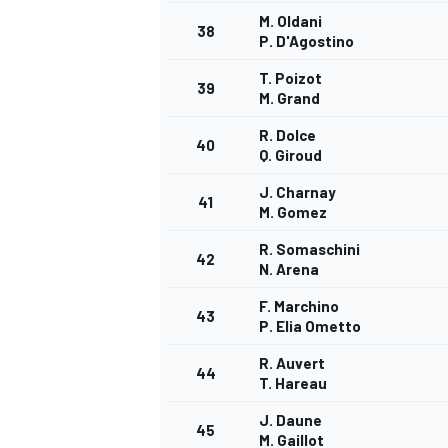
M. Oldani
38
P. D'Agostino
T. Poizot
39
M. Grand
R. Dolce
40
Q. Giroud
J. Charnay
41
M. Gomez
R. Somaschini
42
N. Arena
F. Marchino
43
P. Elia Ometto
R. Auvert
44
T. Hareau
J. Daune
45
M. Gaillot