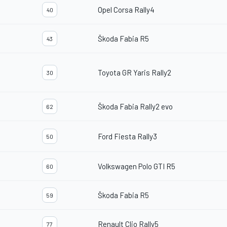
Opel Corsa Rally4
40
Škoda Fabia R5
43
Toyota GR Yaris Rally2
30
Škoda Fabia Rally2 evo
62
Ford Fiesta Rally3
50
Volkswagen Polo GTI R5
60
Škoda Fabia R5
59
Renault Clio Rally5
77