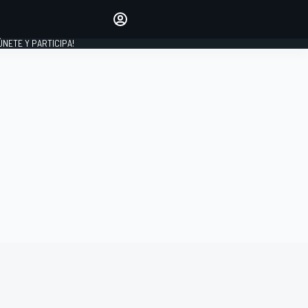
Haz que tu voz se escuche
comentando los artículos
 ÚNETE Y PARTICIPA!
INICIAR SESIÓN
EDICIÓN
ESPAÑA