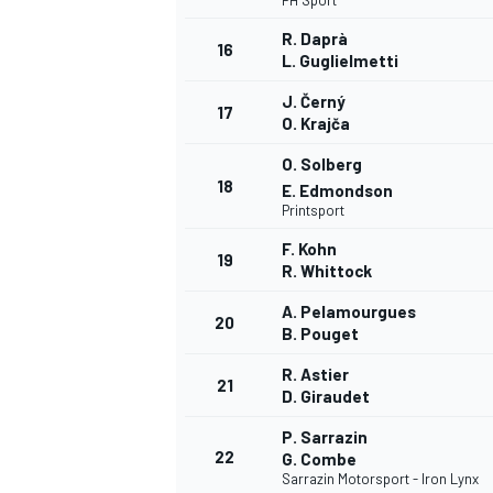
PH Sport
R. Daprà
16
L. Guglielmetti
J. Černý
17
O. Krajča
O. Solberg
18
E. Edmondson
Printsport
F. Kohn
19
R. Whittock
MÁS CATEGORÍAS
A. Pelamourgues
20
B. Pouget
R. Astier
21
D. Giraudet
P. Sarrazin
22
G. Combe
Sarrazin Motorsport - Iron Lynx