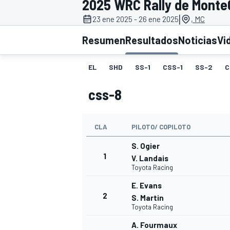
2025 WRC Rally de Monte
|
23 ene 2025 - 26 ene 2025
, MC
INDYCAR
WRC
Resumen
Resultados
Noticias
Vi
EL
SHD
SS-1
CSS-1
SS-2
C
css-8
CLA
PILOTO/ COPILOTO
S. Ogier
1
V. Landais
Toyota Racing
WEC
FÓRMULA E
E. Evans
2
S. Martin
Toyota Racing
A. Fourmaux