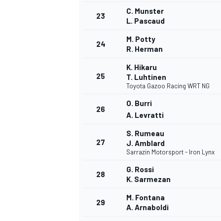
C. Munster
23
L. Pascaud
M. Potty
24
R. Herman
K. Hikaru
25
T. Luhtinen
Toyota Gazoo Racing WRT NG
O. Burri
26
A. Levratti
S. Rumeau
27
J. Amblard
Sarrazin Motorsport - Iron Lynx
G. Rossi
28
K. Sarmezan
M. Fontana
29
A. Arnaboldi