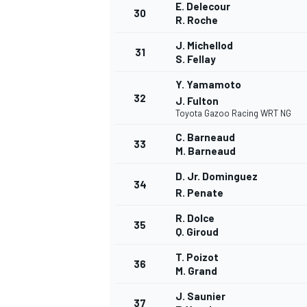
E. Delecour
30
R. Roche
J. Michellod
31
S. Fellay
Y. Yamamoto
32
J. Fulton
Toyota Gazoo Racing WRT NG
C. Barneaud
33
M. Barneaud
D. Jr. Dominguez
34
R. Penate
R. Dolce
35
Q. Giroud
T. Poizot
36
M. Grand
J. Saunier
37