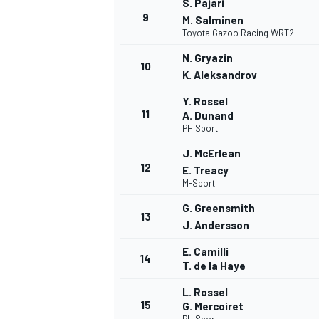
S. Pajari
9
M. Salminen
Toyota Gazoo Racing WRT2
N. Gryazin
10
K. Aleksandrov
Y. Rossel
11
A. Dunand
PH Sport
J. McErlean
12
E. Treacy
M-Sport
G. Greensmith
13
J. Andersson
E. Camilli
14
T. de la Haye
L. Rossel
15
G. Mercoiret