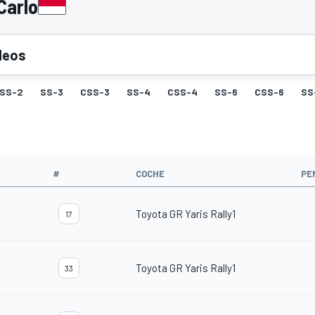
Carlo
deos
SS-2
SS-3
CSS-3
SS-4
CSS-4
SS-6
CSS-6
SS
#
COCHE
PE
Toyota GR Yaris Rally1
17
Toyota GR Yaris Rally1
33