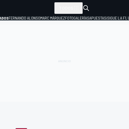
TODOS
ADOS
FERNANDO ALONSO
MARC MÁRQUEZ
FOTOGALERÍAS
APUESTAS
¡SIGUE LA F1,
P