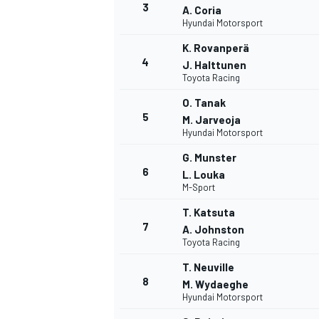
3
A. Coria
Hyundai Motorsport
K. Rovanperä
4
J. Halttunen
Toyota Racing
O. Tanak
5
M. Jarveoja
Hyundai Motorsport
G. Munster
6
L. Louka
M-Sport
T. Katsuta
7
A. Johnston
Toyota Racing
T. Neuville
8
M. Wydaeghe
Hyundai Motorsport