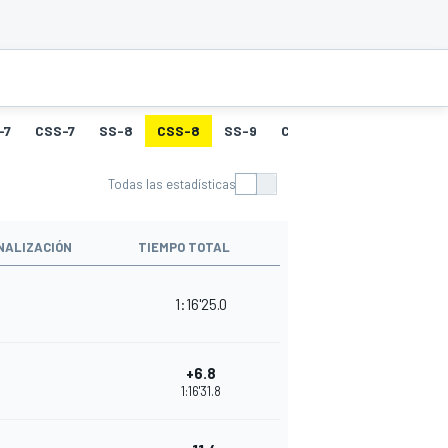
-7
CSS-7
SS-8
CSS-8
SS-9
CSS-9
SS-10
CSS-
Todas las estadísticas
NALIZACIÓN
TIEMPO TOTAL
1:16'25.0
+6.8
1:16'31.8