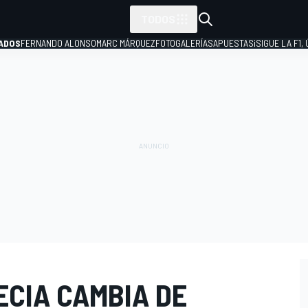
TODOS
ADOS
FERNANDO ALONSO
MARC MÁRQUEZ
FOTOGALERÍAS
APUESTAS
¡SIGUE LA F1,
P
ECIA CAMBIA DE