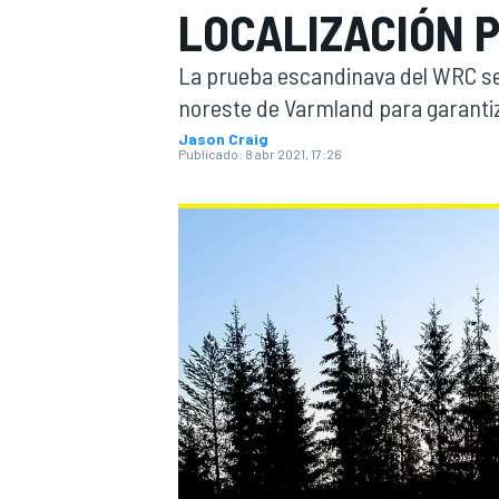
LOCALIZACIÓN 
INDYCAR
WRC
La prueba escandinava del WRC se 
noreste de Varmland para garantiz
Jason Craig
Publicado:
8 abr 2021, 17:26
WEC
FÓRMULA E