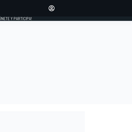
Haz que tu voz se escuche
comentando los artículos
 ÚNETE Y PARTICIPA!
INICIAR SESIÓN
EDICIÓN
ESPAÑA