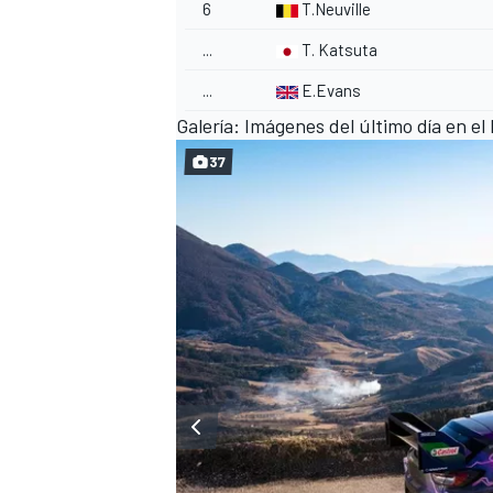
6
T.Neuville
...
T. Katsuta
...
E.Evans
Galería: Imágenes del último día en el
37