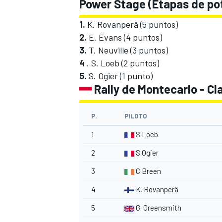
Power Stage (Etapas de po
1.
K. Rovanperä (5 puntos)
2.
E. Evans (4 puntos)
3.
T. Neuville (3 puntos)
4
. S. Loeb (2 puntos)
5.
S. Ogier (1 punto)
Rally de Montecarlo - Cla
P.
PILOTO
1
S.Loeb
2
S.Ogier
3
C.Breen
4
K. Rovanperä
5
G. Greensmith