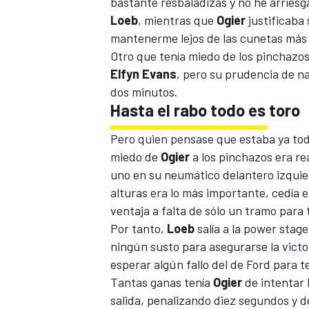
bastante resbaladizas y no he arries
Loeb
, mientras que
Ogier
justificaba
mantenerme lejos de las cunetas más a
Otro que tenía miedo de los pinchazos
Elfyn Evans
, pero su prudencia de na
dos minutos.
Hasta el rabo todo es toro
Pero quien pensase que estaba ya tod
miedo de
Ogier
a los pinchazos era rea
uno en su neumático delantero izquie
MÁS CATEGORÍAS
alturas era lo más importante, cedía e
ventaja a falta de sólo un tramo para 
Por tanto,
Loeb
salía a la power stage
ningún susto para asegurarse la victo
esperar algún fallo del de Ford para te
Tantas ganas tenía
Ogier
de intentar 
salida, penalizando diez segundos y d