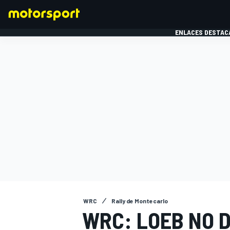
ENLACES DESTAC
FÓRMULA 1
MOTOG
WRC
Rally de Montecarlo
WRC: LOEB NO 