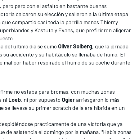
o, pero pero con el asfalto en bastante buenas
ctoria calcaron su elección y salieron a la última etapa
 que compartió casi toda la parrilla menos
Thierry
 superblandos y
Kastuta
y
Evans
, que prefirieron aligerar
uesto.
na del último día se sumó
Oliver Solberg
, que la jornada
s su accidente y su habitáculo se llenaba de humo. El
se mal por haber respirado el humo de su coche durante
l firme no estaba para bromas, con muchas zonas
e ni
Loeb
, ni por supuesto
Ogier
arriesgaron lo más
e se llevase su primer scratch de la era híbrida en un
 despidiéndose prácticamente de una victoria que ya
que de asistencia el domingo por la mañana. "Había zonas