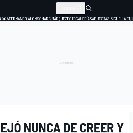
TODOS
ADOS
FERNANDO ALONSO
MARC MÁRQUEZ
FOTOGALERÍAS
APUESTAS
¡SIGUE LA F1,
P
DEJÓ NUNCA DE CREER Y