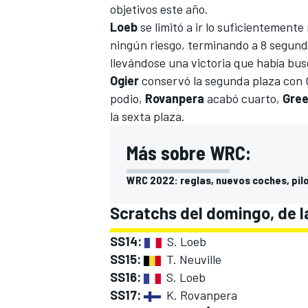
objetivos este año.
Loeb
se limitó a ir lo suficientement
ningún riesgo, terminando a 8 segun
llevándose una victoria que había bus
Ogier
conservó la segunda plaza con
podio,
Rovanpera
acabó cuarto,
Gre
la sexta plaza.
Más sobre WRC:
WRC 2022: reglas, nuevos coches, pilo
Scratchs del domingo, de l
SS14:
S. Loeb
SS15:
T. Neuville
SS16:
S. Loeb
SS17:
K. Rovanpera