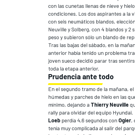
con las cunetas llenas de nieve y hiel
condiciones. Los dos aspirantes a la vi
con seis neumáticos blandos, elección
Neuville
y
Solberg
, con 4 blandos y 2
peso y subieron sólo un blando de rep
Tras las bajas del sábado, en la maña
anterior había tenido un problema tra
joven sueco decidió parar tras sentir
toda la etapa anterior.
Prudencia ante todo
En el segundo tramo de la mañana, e
húmedas y parches de hielo en las qu
mínimo, dejando a
Thierry Neuville
qu
rally para olvidar del equipo
Hyundai
.
Loeb
perdía 4,6 segundos con
Ogier
,
tenía muy complicada al salir del par