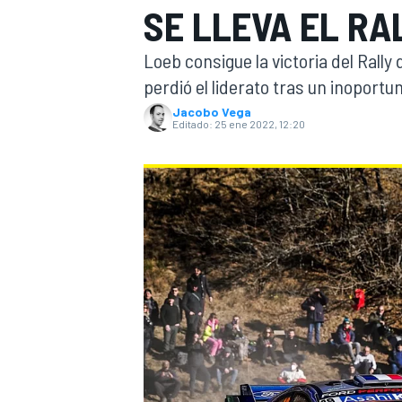
SE LLEVA EL R
INDYCAR
WRC
Loeb consigue la victoria del Rally
perdió el liderato tras un inoport
Jacobo Vega
Editado:
25 ene 2022, 12:20
WEC
FÓRMULA E