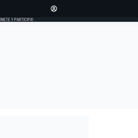
Haz que tu voz se escuche
comentando los artículos
 ÚNETE Y PARTICIPA!
INICIAR SESIÓN
EDICIÓN
ESPAÑA