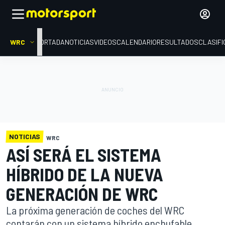
WRC
PORTADA
NOTICIAS
VIDEOS
CALENDARIO
RESULTADOS
CLASIFI
NOTICIAS
WRC
ASÍ SERÁ EL SISTEMA
HÍBRIDO DE LA NUEVA
GENERACIÓN DE WRC
La próxima generación de coches del WRC
contarán con un sistema híbrido enchufable,