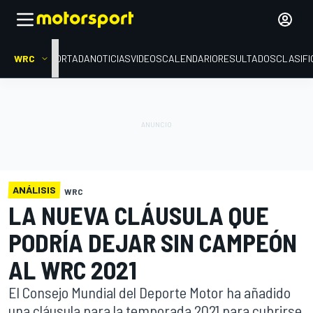
WRC
PORTADA
NOTICIAS
VIDEOS
CALENDARIO
RESULTADOS
CLASIFI
ANÁLISIS
WRC
LA NUEVA CLÁUSULA QUE
PODRÍA DEJAR SIN CAMPEÓN
AL WRC 2021
El Consejo Mundial del Deporte Motor ha añadido
una cláusula para la temporada 2021 para cubrirse