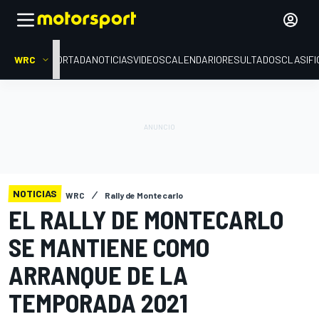
WRC
PORTADA
NOTICIAS
VIDEOS
CALENDARIO
RESULTADOS
CLASIFI
NOTICIAS
WRC
Rally de Montecarlo
EL RALLY DE MONTECARLO
SE MANTIENE COMO
ARRANQUE DE LA
TEMPORADA 2021