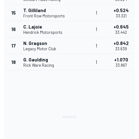
T. Gilliland
+0.524
15
1
Front Row Motorsports
33.321
C. Lajoie
+0.645
16
1
Hendrick Motorsports
33.442
N. Gragson
+0.842
17
1
Legacy Motor Club
33.639
G. Gaulding
+1.070
18
1
Rick Ware Racing
33.867