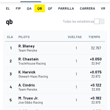
EL
FIP
QA
QB
QF
PARRILLA
CARRERA
VR
qb
Todas las estadísticas
CLA
PILOTO
VUELTAS
TIEMPO
R. Blaney
1
1
32.797
Team Penske
R. Chastain
+0.050
2
1
TrackHouse Racing
32.847
K. Harvick
+0.075
3
1
Stewart-Haas Racing
32.872
A. Cindric
+0.122
4
1
Team Penske
32.919
M. Truex Jr.
+0.182
5
1
Joe Gibbs Racing
32.979