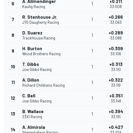
A. Allmendinger
+0.211
6
1
Kaulig Racing
33.008
R. Stenhouse Jr.
+0.266
7
1
JTG Daugherty Racing
33.063
D. Suarez
+0.289
8
1
TrackHouse Racing
33.086
H. Burton
+0.309
9
1
Wood Brothers Racing
33.106
T. Gibbs
+0.313
10
1
Joe Gibbs Racing
33.110
A. Dillon
+0.322
11
1
Richard Childress Racing
33.119
C. Bell
+0.351
12
1
Joe Gibbs Racing
33.148
B. Wallace
+0.394
13
1
23XI Racing
33.191
A. Almirola
+0.427
14
1
Stewart-Haas Racing
33.224