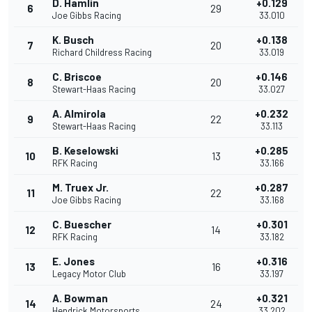
D. Hamlin
+0.129
6
29
Joe Gibbs Racing
33.010
K. Busch
+0.138
7
20
Richard Childress Racing
33.019
C. Briscoe
+0.146
8
20
Stewart-Haas Racing
33.027
A. Almirola
+0.232
9
22
Stewart-Haas Racing
33.113
B. Keselowski
+0.285
10
13
RFK Racing
33.166
M. Truex Jr.
+0.287
11
22
Joe Gibbs Racing
33.168
C. Buescher
+0.301
12
14
RFK Racing
33.182
E. Jones
+0.316
13
16
Legacy Motor Club
33.197
A. Bowman
+0.321
14
24
Hendrick Motorsports
33.202