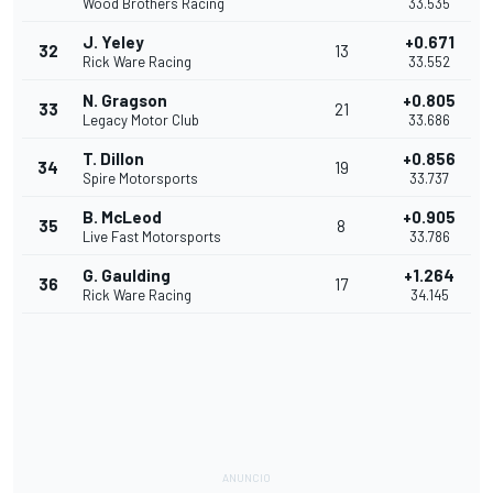
Wood Brothers Racing
33.535
J. Yeley
+0.671
32
13
Rick Ware Racing
33.552
N. Gragson
+0.805
33
21
Legacy Motor Club
33.686
T. Dillon
+0.856
34
19
Spire Motorsports
33.737
B. McLeod
+0.905
35
8
Live Fast Motorsports
33.786
G. Gaulding
+1.264
36
17
Rick Ware Racing
34.145