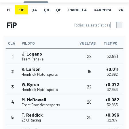
EL
FIP
QA
QB
QF
PARRILLA
CARRERA
VR
FiP
Todas las estadísticas
CLA
PILOTO
VUELTAS
TIEMPO
J. Logano
1
22
32.881
Team Penske
K. Larson
+0.011
2
15
Hendrick Motorsports
32.892
W. Byron
+0.072
3
22
Hendrick Motorsports
32.953
M. McDowell
+0.082
4
20
Front Row Motorsports
32.963
T. Reddick
+0.096
5
25
23XI Racing
32.977