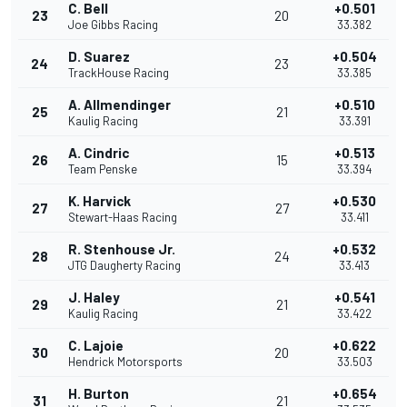
C. Bell
+0.501
23
20
Joe Gibbs Racing
33.382
D. Suarez
+0.504
24
23
TrackHouse Racing
33.385
A. Allmendinger
+0.510
25
21
Kaulig Racing
33.391
A. Cindric
+0.513
26
15
Team Penske
33.394
K. Harvick
+0.530
27
27
Stewart-Haas Racing
33.411
R. Stenhouse Jr.
+0.532
28
24
JTG Daugherty Racing
33.413
J. Haley
+0.541
29
21
Kaulig Racing
33.422
C. Lajoie
+0.622
30
20
Hendrick Motorsports
33.503
H. Burton
+0.654
31
21