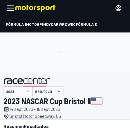
FÓRMULA 1
MOTOGP
INDYCAR
WRC
WEC
FÓRMULA E
BRISTOL II
presentado por
2023 NASCAR Cup Bristol II
14 sept 2023 - 16 sept 2023
Bristol Motor Speedway, US
Resumen
Resultados