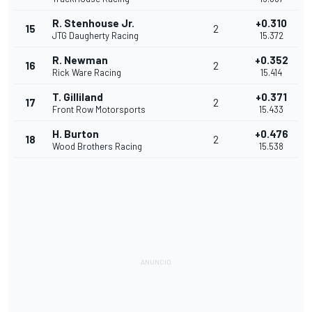
R. Stenhouse Jr.
+0.310
15
2
JTG Daugherty Racing
15.372
R. Newman
+0.352
16
2
Rick Ware Racing
15.414
T. Gilliland
+0.371
17
2
Front Row Motorsports
15.433
H. Burton
+0.476
18
2
Wood Brothers Racing
15.538