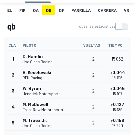
EL
FIP
QA
QB
QF
PARRILLA
CARRERA
VR
qb
Todas las estadísticas
CLA
PILOTO
VUELTAS
TIEMPO
D. Hamlin
1
2
15.062
Joe Gibbs Racing
B. Keselowski
+0.044
2
2
RFK Racing
15.106
W. Byron
+0.045
3
2
Hendrick Motorsports
15.107
M. McDowell
+0.127
4
2
Front Row Motorsports
15.189
M. Truex Jr.
+0.158
5
2
Joe Gibbs Racing
15.220