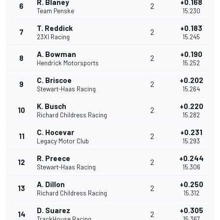
R. Blaney
+0.168
6
2
Team Penske
15.230
T. Reddick
+0.183
7
2
23XI Racing
15.245
A. Bowman
+0.190
8
2
Hendrick Motorsports
15.252
C. Briscoe
+0.202
9
2
Stewart-Haas Racing
15.264
K. Busch
+0.220
10
2
Richard Childress Racing
15.282
C. Hocevar
+0.231
11
2
Legacy Motor Club
15.293
R. Preece
+0.244
12
2
Stewart-Haas Racing
15.306
A. Dillon
+0.250
13
2
Richard Childress Racing
15.312
D. Suarez
+0.305
14
2
TrackHouse Racing
15.367