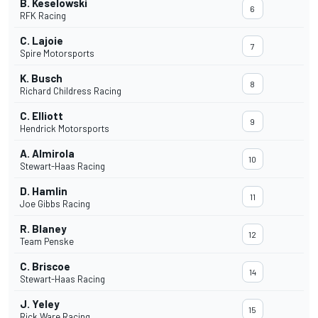
B. Keselowski
6
RFK Racing
C. Lajoie
7
Spire Motorsports
K. Busch
8
Richard Childress Racing
C. Elliott
9
Hendrick Motorsports
A. Almirola
10
Stewart-Haas Racing
D. Hamlin
11
Joe Gibbs Racing
R. Blaney
12
Team Penske
C. Briscoe
14
Stewart-Haas Racing
J. Yeley
15
Rick Ware Racing