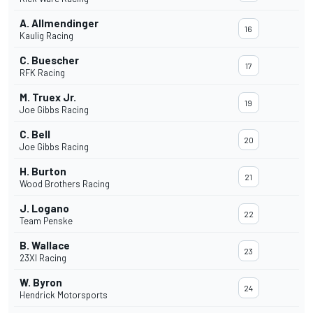
A. Allmendinger
16
Kaulig Racing
C. Buescher
17
RFK Racing
M. Truex Jr.
19
Joe Gibbs Racing
C. Bell
20
Joe Gibbs Racing
H. Burton
21
Wood Brothers Racing
J. Logano
22
Team Penske
B. Wallace
23
23XI Racing
W. Byron
24
Hendrick Motorsports