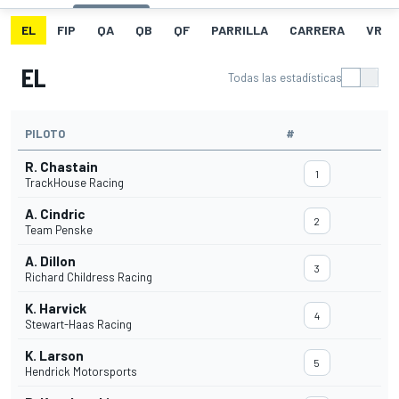
EL
FIP
QA
QB
QF
PARRILLA
CARRERA
VR
EL
Todas las estadísticas
PILOTO
#
R. Chastain
1
TrackHouse Racing
A. Cindric
2
Team Penske
A. Dillon
3
Richard Childress Racing
K. Harvick
4
Stewart-Haas Racing
K. Larson
5
Hendrick Motorsports