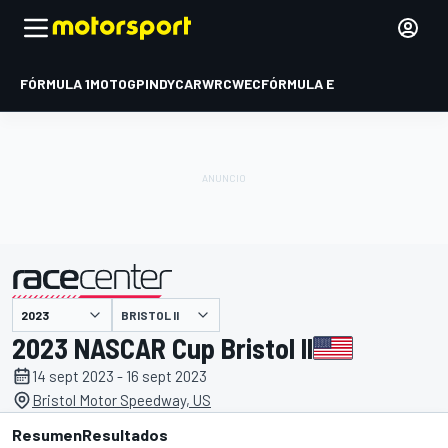
FÓRMULA 1
MOTOGP
INDYCAR
WRC
WEC
FÓRMULA E
BRISTOL II
presentado por
2023 NASCAR Cup Bristol II
14 sept 2023 - 16 sept 2023
Bristol Motor Speedway, US
Resumen
Resultados