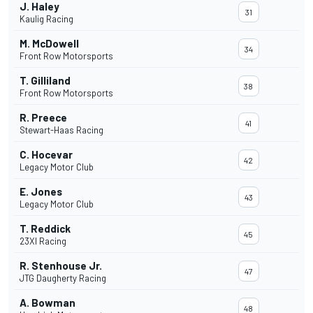
J. Haley
31
Kaulig Racing
M. McDowell
34
Front Row Motorsports
T. Gilliland
38
Front Row Motorsports
R. Preece
41
Stewart-Haas Racing
C. Hocevar
42
Legacy Motor Club
E. Jones
43
Legacy Motor Club
T. Reddick
45
23XI Racing
R. Stenhouse Jr.
47
JTG Daugherty Racing
A. Bowman
48