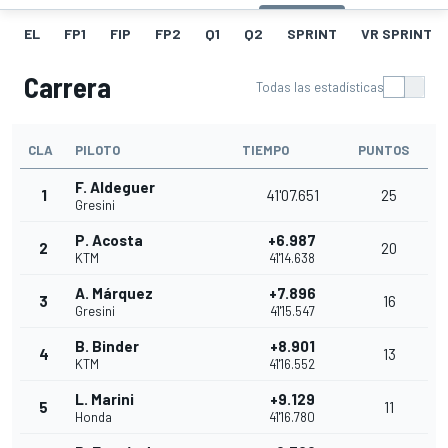
EL
FP1
FIP
FP2
Q1
Q2
SPRINT
VR SPRINT
Carrera
Todas las estadísticas
CLA
PILOTO
TIEMPO
PUNTOS
F. Aldeguer
1
41'07.651
25
Gresini
P. Acosta
+6.987
2
20
KTM
41'14.638
A. Márquez
+7.896
3
16
Gresini
41'15.547
B. Binder
+8.901
4
13
KTM
41'16.552
L. Marini
+9.129
5
11
Honda
41'16.780