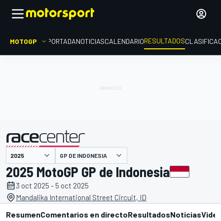
RESULTADOS
MOTOGP
PORTADA
NOTICIAS
CALENDARIO
CLASIFICA
GP DE INDONESIA
presentado por
2025 MotoGP GP de Indonesia
3 oct 2025 - 5 oct 2025
Mandalika International Street Circuit, ID
Resumen
Comentarios en directo
Resultados
Noticias
Vide