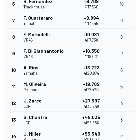
R. Fernández
+9.709
6
10
Trackhouse
41'17.360
F. Quartararo
+9.894
7
9
Yamaha
41'17.545
F. Morbidelli
+10.087
8
8
VR46
41'17.738
F. Di Giannantonio
+10.350
9
7
VR46
41'18.001
A. Rins
+13.223
10
6
Yamaha
41'20.874
M. Oliveira
+19.769
11
5
Pramac
41'27.420
J. Zarco
+27.597
12
4
LCR
41'35.248
S. Chantra
+48.035
13
3
LCR
41'55.686
J. Miller
+55.540
14
2
Pramac
42'03.191