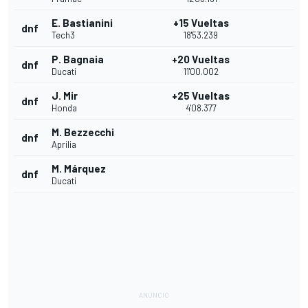
E. Bastianini
+15 Vueltas
dnf
Tech3
18'53.239
P. Bagnaia
+20 Vueltas
dnf
Ducati
11'00.002
J. Mir
+25 Vueltas
dnf
Honda
4'08.377
M. Bezzecchi
dnf
Aprilia
M. Márquez
dnf
Ducati