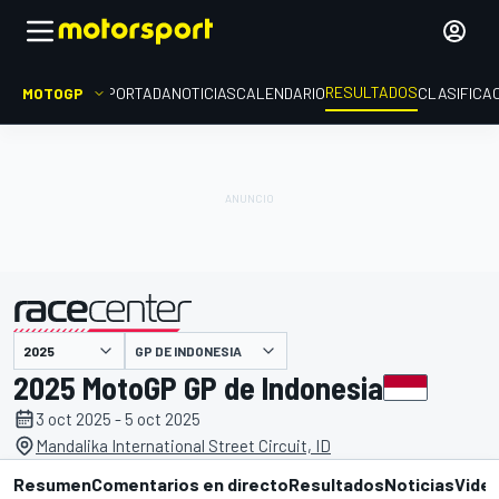
RESULTADOS
MOTOGP
PORTADA
NOTICIAS
CALENDARIO
CLASIFICA
GP DE INDONESIA
presentado por
2025 MotoGP GP de Indonesia
3 oct 2025 - 5 oct 2025
Mandalika International Street Circuit, ID
Resumen
Comentarios en directo
Resultados
Noticias
Vide