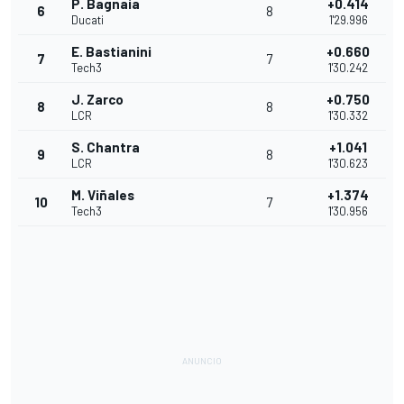
P. Bagnaia
+0.414
6
8
Ducati
1'29.996
E. Bastianini
+0.660
7
7
Tech3
1'30.242
J. Zarco
+0.750
8
8
LCR
1'30.332
S. Chantra
+1.041
9
8
LCR
1'30.623
M. Viñales
+1.374
10
7
Tech3
1'30.956