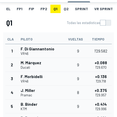
EL
FP1
FIP
FP2
Q1
Q2
SPRINT
VR SPRINT
Q1
Todas las estadísticas
CLA
PILOTO
VUELTAS
TIEMPO
F. Di Giannantonio
1
9
1'29.582
VR46
M. Márquez
+0.088
2
9
Ducati
1'29.670
F. Morbidelli
+0.136
3
9
VR46
1'29.718
J. Miller
+0.375
4
8
Pramac
1'29.957
B. Binder
+0.414
5
9
KTM
1'29.996