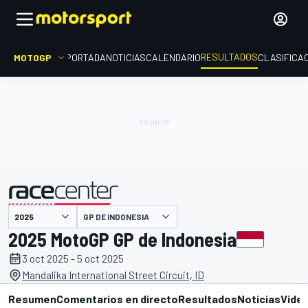
RESULTADOS
MOTOGP
PORTADA
NOTICIAS
CALENDARIO
CLASIFICA
GP DE INDONESIA
presentado por
2025 MotoGP GP de Indonesia
3 oct 2025 - 5 oct 2025
Mandalika International Street Circuit, ID
Resumen
Comentarios en directo
Resultados
Noticias
Vide