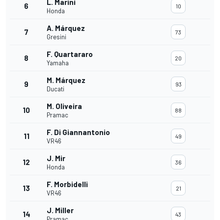
L. Marini
6
10
Honda
A. Márquez
7
73
Gresini
F. Quartararo
8
20
Yamaha
M. Márquez
9
93
Ducati
M. Oliveira
10
88
Pramac
F. Di Giannantonio
11
49
VR46
J. Mir
12
36
Honda
F. Morbidelli
13
21
VR46
J. Miller
14
43
Pramac