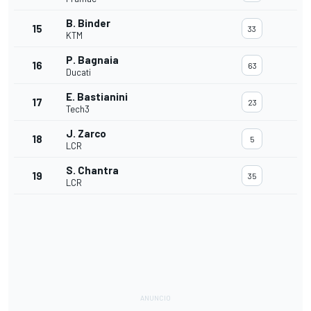
B. Binder
15
33
KTM
P. Bagnaia
16
63
Ducati
E. Bastianini
17
23
Tech3
J. Zarco
18
5
LCR
S. Chantra
19
35
LCR