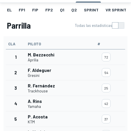
EL
FP1
FIP
FP2
Q1
Q2
SPRINT
VR SPRINT
Parrilla
Todas las estadísticas
CLA
PILOTO
#
M. Bezzecchi
1
72
Aprilia
F. Aldeguer
2
54
Gresini
R. Fernández
3
25
Trackhouse
A. Rins
4
42
Yamaha
P. Acosta
5
37
KTM