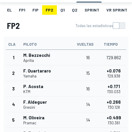
EL
FP1
FIP
FP2
Q1
Q2
SPRINT
VR SPRINT
FP2
Todas las estadísticas
CLA
PILOTO
VUELTAS
TIEMPO
M. Bezzecchi
1
16
1'29.862
Aprilia
F. Quartararo
+0.076
2
15
Yamaha
1'29.938
P. Acosta
+0.171
3
16
KTM
1'30.033
F. Aldeguer
+0.266
4
14
Gresini
1'30.128
M. Oliveira
+0.499
5
14
Pramac
1'30.361