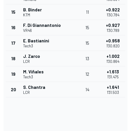
B. Binder
+0.922
15
11
KTM
1'30.784
F. Di Giannantonio
+0.927
16
15
VR46
1'30.789
E. Bastianini
+0.958
17
15
Tech3
1'30.820
J. Zarco
+1.002
18
13
LCR
1'30.864
M. Viñales
+1.613
19
12
Tech3
1'31.475
S. Chantra
+1.641
20
14
LCR
1'31.503