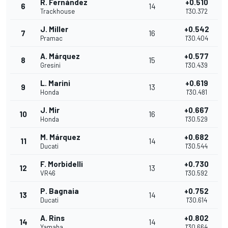
R. Fernández
+0.510
6
14
Trackhouse
1'30.372
J. Miller
+0.542
7
16
Pramac
1'30.404
A. Márquez
+0.577
8
15
Gresini
1'30.439
L. Marini
+0.619
9
13
Honda
1'30.481
J. Mir
+0.667
10
16
Honda
1'30.529
M. Márquez
+0.682
11
14
Ducati
1'30.544
F. Morbidelli
+0.730
12
13
VR46
1'30.592
P. Bagnaia
+0.752
13
14
Ducati
1'30.614
A. Rins
+0.802
14
14
Yamaha
1'30.664