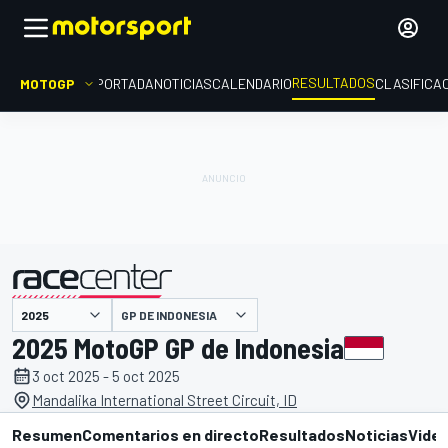
RESULTADOS
MOTOGP
PORTADA
NOTICIAS
CALENDARIO
CLASIFICA
GP DE INDONESIA
presentado por
2025 MotoGP GP de Indonesia
3 oct 2025 - 5 oct 2025
Mandalika International Street Circuit, ID
Resumen
Comentarios en directo
Resultados
Noticias
Vide