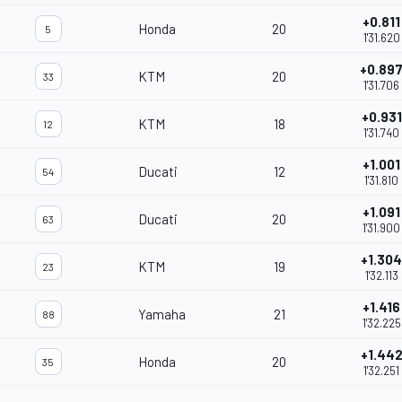
+0.811
Honda
20
5
1'31.620
+0.89
KTM
20
33
1'31.706
+0.931
KTM
18
12
1'31.740
+1.001
Ducati
12
54
1'31.810
+1.091
Ducati
20
63
1'31.900
+1.304
KTM
19
23
1'32.113
+1.416
Yamaha
21
88
1'32.225
+1.44
Honda
20
35
1'32.251