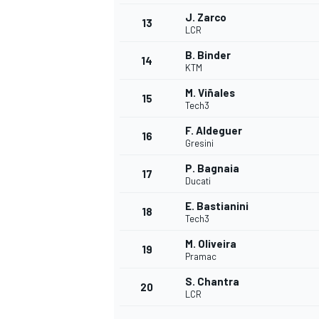
J. Zarco
13
LCR
B. Binder
14
KTM
M. Viñales
15
Tech3
F. Aldeguer
16
Gresini
P. Bagnaia
17
Ducati
E. Bastianini
18
Tech3
M. Oliveira
19
Pramac
S. Chantra
20
LCR