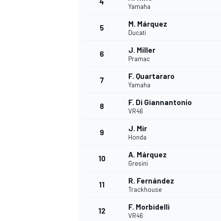
4
Yamaha
M. Márquez
5
Ducati
J. Miller
6
Pramac
F. Quartararo
7
Yamaha
F. Di Giannantonio
8
VR46
J. Mir
9
Honda
A. Márquez
10
Gresini
R. Fernández
11
Trackhouse
F. Morbidelli
12
VR46