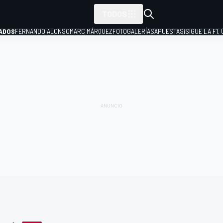
TODOS
ADOS
FERNANDO ALONSO
MARC MÁRQUEZ
FOTOGALERÍAS
APUESTAS
¡SIGUE LA F1,
P