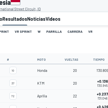
esia
national Street Circuit, ID
to
Resultados
Noticias
Videos
PRINT
VR SPRINT
W
PARRILLA
CARRERA
VR
#
MOTO
VUELTAS
TIEMPO
Honda
20
1'30.80
10
+0.136
KTM
20
37
1'30.945
+0.23
Aprilia
22
72
1'31.046
+0.42