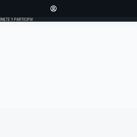
Haz que tu voz se escuche
comentando los artículos
 ÚNETE Y PARTICIPA!
INICIAR SESIÓN
EDICIÓN
ESPAÑA