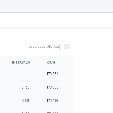
Todas las estadísticas
INTERVALO
KM/H
9
170.864
0.136
170.608
7
0.101
170.419
6