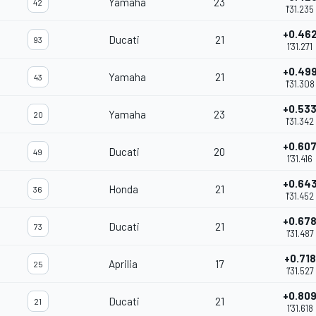
Yamaha
23
42
1'31.235
+0.46
Ducati
21
93
1'31.271
+0.49
Yamaha
21
43
1'31.308
+0.53
Yamaha
23
20
1'31.342
+0.60
Ducati
20
49
1'31.416
+0.64
Honda
21
36
1'31.452
+0.67
Ducati
21
73
1'31.487
+0.718
Aprilia
17
25
1'31.527
+0.80
Ducati
21
21
1'31.618