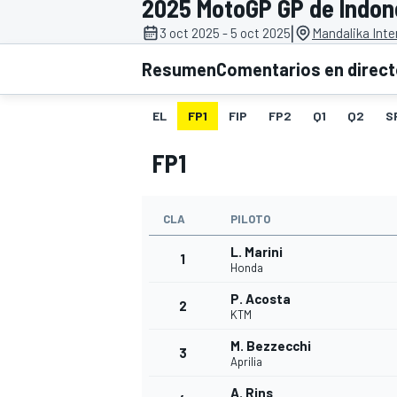
2025 MotoGP GP de Indon
|
3 oct 2025 - 5 oct 2025
Mandalika Inter
INDYCAR
WRC
Resumen
Comentarios en direc
EL
FP1
FIP
FP2
Q1
Q2
S
FP1
CLA
PILOTO
L. Marini
1
Honda
P. Acosta
2
WEC
FÓRMULA E
KTM
M. Bezzecchi
3
Aprilia
A. Rins