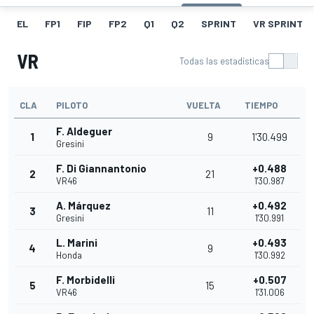
EL
FP1
FIP
FP2
Q1
Q2
SPRINT
VR SPRINT
VR
Todas las estadísticas
CLA
PILOTO
VUELTA
TIEMPO
F. Aldeguer
1
9
1'30.499
Gresini
F. Di Giannantonio
+0.488
2
21
VR46
1'30.987
A. Márquez
+0.492
3
11
Gresini
1'30.991
L. Marini
+0.493
4
9
Honda
1'30.992
F. Morbidelli
+0.507
5
15
VR46
1'31.006