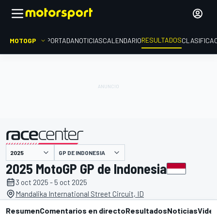
RESULTADOS
MOTOGP
PORTADA
NOTICIAS
CALENDARIO
CLASIFICA
GP DE INDONESIA
presentado por
2025 MotoGP GP de Indonesia
3 oct 2025 - 5 oct 2025
Mandalika International Street Circuit, ID
Resumen
Comentarios en directo
Resultados
Noticias
Vide