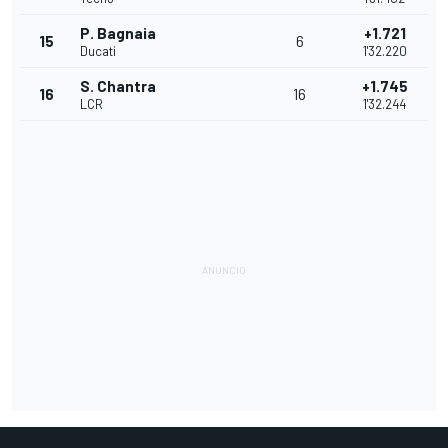
P. Bagnaia
+1.721
15
6
Ducati
1'32.220
S. Chantra
+1.745
16
16
LCR
1'32.244