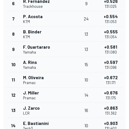
R. Fernández
+0.526
6
9
Trackhouse
1'31.025
P. Acosta
+0.554
7
24
KTM
1'31.053
B. Binder
+0.555
8
13
KTM
1'31.054
F. Quartararo
+0.581
9
13
Yamaha
1'31.080
A. Rins
+0.597
10
15
Yamaha
1'31.096
M. Oliveira
+0.672
11
10
Pramac
1'31.171
J. Miller
+0.676
12
14
Pramac
1'31.175
J. Zarco
+0.863
13
16
LCR
1'31.362
E. Bastianini
+0.903
14
10
Tech3
1'31.402