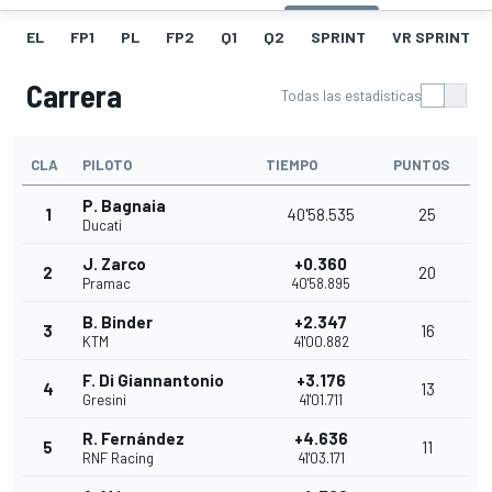
EL
FP1
PL
FP2
Q1
Q2
SPRINT
VR SPRINT
Carrera
Todas las estadísticas
CLA
PILOTO
TIEMPO
PUNTOS
P. Bagnaia
1
40'58.535
25
Ducati
J. Zarco
+0.360
2
20
Pramac
40'58.895
B. Binder
+2.347
3
16
KTM
41'00.882
F. Di Giannantonio
+3.176
4
13
Gresini
41'01.711
R. Fernández
+4.636
5
11
RNF Racing
41'03.171