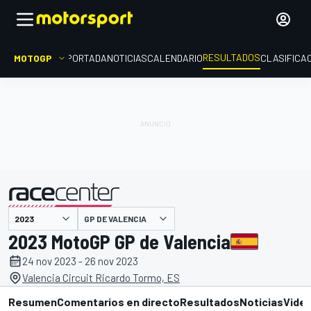
RESULTADOS
MOTOGP
PORTADA
NOTICIAS
CALENDARIO
CLASIFICA
GP DE VALENCIA
presentado por
2023 MotoGP GP de Valencia
24 nov 2023 - 26 nov 2023
Valencia Circuit Ricardo Tormo, ES
Resumen
Comentarios en directo
Resultados
Noticias
Vide