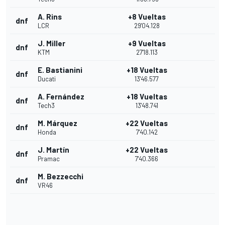
A. Rins
+8 Vueltas
dnf
LCR
29'04.128
J. Miller
+9 Vueltas
dnf
KTM
27'18.113
E. Bastianini
+18 Vueltas
dnf
Ducati
13'46.577
A. Fernández
+18 Vueltas
dnf
Tech3
13'48.741
M. Márquez
+22 Vueltas
dnf
Honda
7'40.142
J. Martín
+22 Vueltas
dnf
Pramac
7'40.366
M. Bezzecchi
dnf
VR46