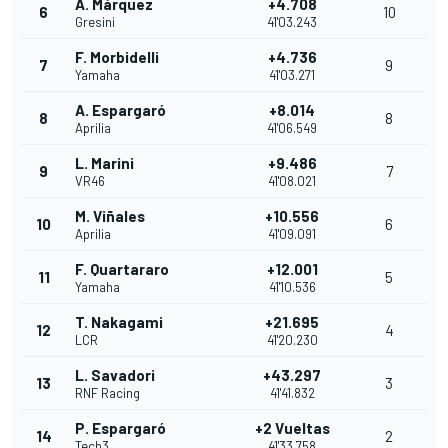
A. Márquez
+4.708
6
10
Gresini
41'03.243
F. Morbidelli
+4.736
7
9
Yamaha
41'03.271
A. Espargaró
+8.014
8
8
Aprilia
41'06.549
L. Marini
+9.486
9
7
VR46
41'08.021
M. Viñales
+10.556
10
6
Aprilia
41'09.091
F. Quartararo
+12.001
11
5
Yamaha
41'10.536
T. Nakagami
+21.695
12
4
LCR
41'20.230
L. Savadori
+43.297
13
3
RNF Racing
41'41.832
P. Espargaró
+2 Vueltas
14
2
Tech3
41'33.758