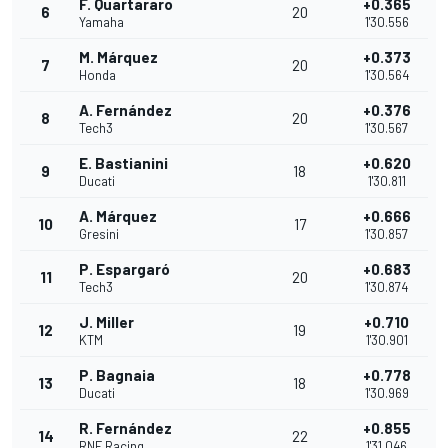
F. Quartararo
+0.365
6
20
Yamaha
1'30.556
M. Márquez
+0.373
7
20
Honda
1'30.564
A. Fernández
+0.376
8
20
Tech3
1'30.567
E. Bastianini
+0.620
9
18
Ducati
1'30.811
A. Márquez
+0.666
10
17
Gresini
1'30.857
P. Espargaró
+0.683
11
20
Tech3
1'30.874
J. Miller
+0.710
12
19
KTM
1'30.901
P. Bagnaia
+0.778
13
18
Ducati
1'30.969
R. Fernández
+0.855
14
22
RNF Racing
1'31.046