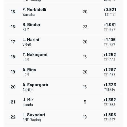
F. Morbidelli
+0.921
15
20
Yamaha
1'31.112
B. Binder
+1.061
16
23
KTM
1'31.252
L. Marini
+1.106
17
20
VR46
1'31.297
T. Nakagami
+1.252
18
15
LCR
1'31.443
A. Rins
+1.297
19
20
LCR
1'31.488
A. Espargaró
+1.323
20
15
Aprilia
1'31.514
J. Mir
+1.362
21
5
Honda
1'31.553
L. Savadori
+1.806
22
19
RNF Racing
1'31.997