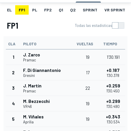
EL
FP1
PL
FP2
Q1
Q2
SPRINT
VR SPRINT
FP1
Todas las estadísticas
CLA
PILOTO
VUELTAS
TIEMPO
J. Zarco
1
19
1'30.191
Pramac
F. Di Giannantonio
+0.187
2
17
Gresini
1'30.378
J. Martín
+0.259
3
22
Pramac
1'30.450
M. Bezzecchi
+0.299
4
19
VR46
1'30.490
M. Viñales
+0.343
5
19
Aprilia
1'30.534