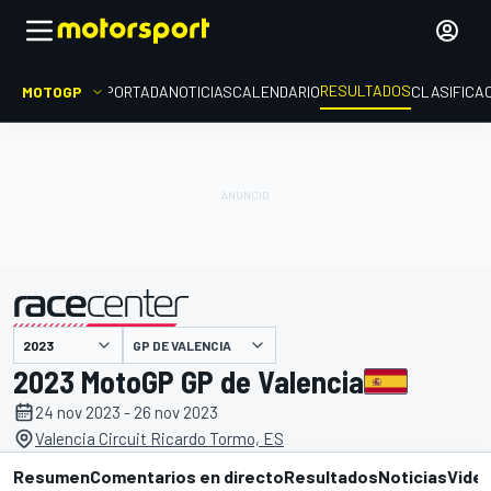
RESULTADOS
MOTOGP
PORTADA
NOTICIAS
CALENDARIO
CLASIFICA
GP DE VALENCIA
presentado por
2023 MotoGP GP de Valencia
24 nov 2023 - 26 nov 2023
Valencia Circuit Ricardo Tormo, ES
Resumen
Comentarios en directo
Resultados
Noticias
Vide