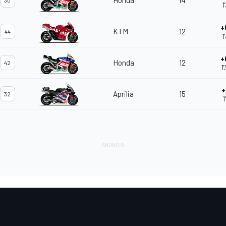
Honda
14
30
1
+
KTM
12
44
1
+
Honda
12
42
1
+
Aprilia
15
32
1