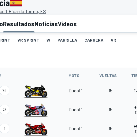
cia
rcuit Ricardo Tormo, ES
to
Resultados
Noticias
Videos
RINT
VR SPRINT
W
PARRILLA
CARRERA
VR
#
MOTO
VUELTAS
TI
Ducati
15
1
72
+
Ducati
15
73
1
+
Ducati
15
1
1