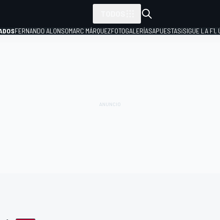
TODOS
ADOS
FERNANDO ALONSO
MARC MÁRQUEZ
FOTOGALERÍAS
APUESTAS
¡SIGUE LA F1,
P