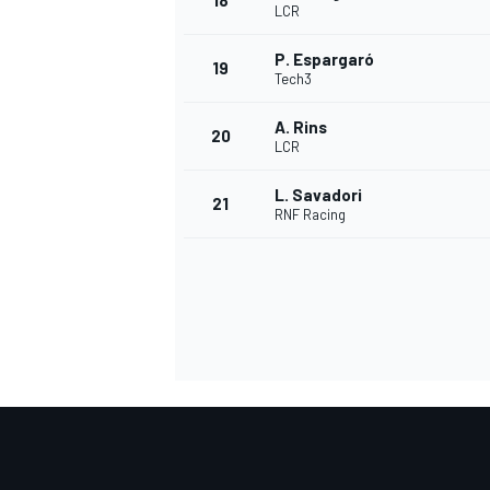
18
LCR
P. Espargaró
19
Tech3
A. Rins
20
LCR
L. Savadori
21
RNF Racing
MÁS CATEGORÍAS