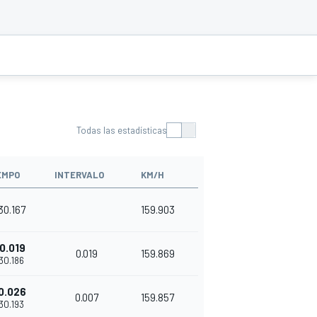
Todas las estadísticas
EMPO
INTERVALO
KM/H
'30.167
159.903
0.019
0.019
159.869
'30.186
0.026
0.007
159.857
'30.193