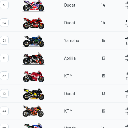
+
Ducati
14
5
1
+
Ducati
14
23
1
+
Yamaha
15
21
1
+
Aprilia
13
41
1
+
KTM
15
37
1
+
Ducati
13
10
1
+
KTM
16
43
1
+