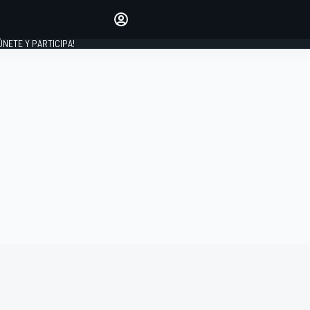
Haz que tu voz se escuche
comentando los artículos
 ÚNETE Y PARTICIPA!
INICIAR SESIÓN
EDICIÓN
ESPAÑA