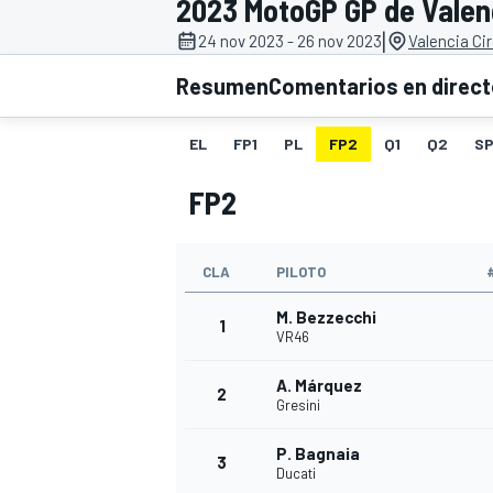
2023 MotoGP GP de Valen
|
24 nov 2023 - 26 nov 2023
Valencia Ci
INDYCAR
WRC
Resumen
Comentarios en direc
EL
FP1
PL
FP2
Q1
Q2
SP
FP2
CLA
PILOTO
M. Bezzecchi
1
VR46
A. Márquez
WEC
FÓRMULA E
2
Gresini
P. Bagnaia
3
Ducati