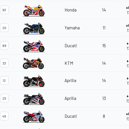
+
Honda
14
93
1
+
Yamaha
11
20
1
+
Ducati
15
89
1
+
KTM
14
33
1
+
Aprilia
14
12
1
+
Aprilia
13
25
1
+
Ducati
8
49
1