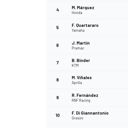
M. Márquez
4
Honda
F. Quartararo
5
Yamaha
J. Martín
6
Pramac
B. Binder
7
KTM
M. Viñales
8
Aprilia
R. Fernández
9
RNF Racing
F. Di Giannantonio
10
Gresini