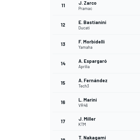
J. Zarco
11
Pramac
E. Bastianini
12
Ducati
F. Morbidelli
13
Yamaha
A. Espargaró
14
Aprilia
A. Fernández
15
Tech3
L. Marini
16
VR46
J. Miller
17
KTM
T. Nakagami