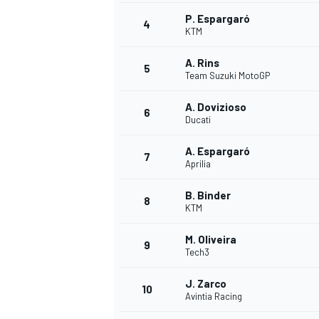
P. Espargaró
4
KTM
A. Rins
5
Team Suzuki MotoGP
A. Dovizioso
6
Ducati
A. Espargaró
7
Aprilia
B. Binder
8
KTM
M. Oliveira
9
Tech3
J. Zarco
10
Avintia Racing