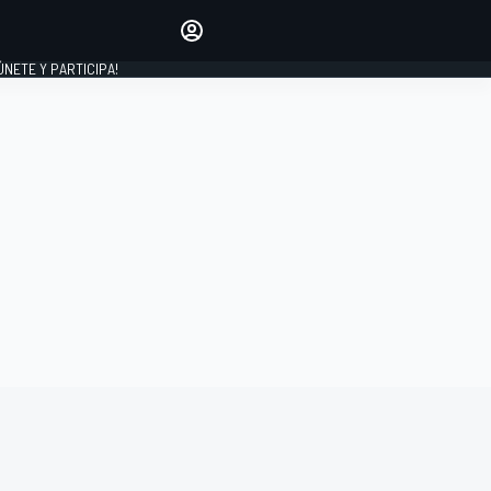
Haz que tu voz se escuche
comentando los artículos
 ÚNETE Y PARTICIPA!
INICIAR SESIÓN
EDICIÓN
ESPAÑA