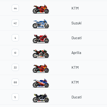
KTM
44
Suzuki
42
Ducati
4
Aprilia
41
KTM
33
KTM
88
Ducati
5