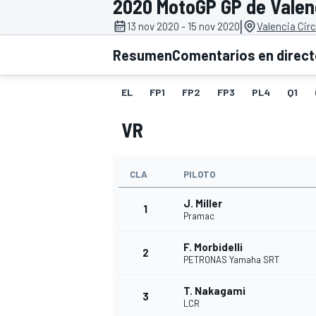
2020 MotoGP GP de Valen
|
13 nov 2020 - 15 nov 2020
Valencia Cir
INDYCAR
WRC
Resumen
Comentarios en direc
EL
FP1
FP2
FP3
PL4
Q1
VR
CLA
PILOTO
J. Miller
1
Pramac
F. Morbidelli
WEC
FÓRMULA E
2
PETRONAS Yamaha SRT
T. Nakagami
3
LCR