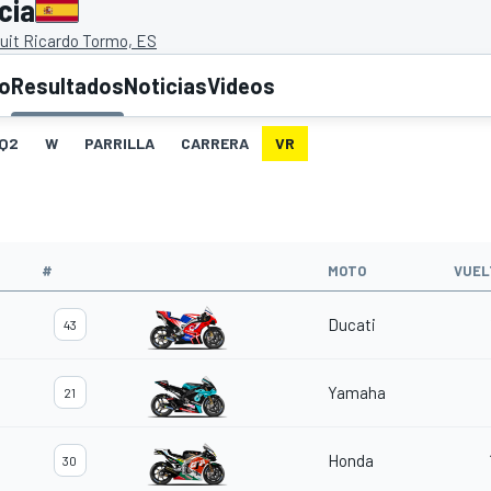
cia
cuit Ricardo Tormo, ES
to
Resultados
Noticias
Videos
Q2
W
PARRILLA
CARRERA
VR
#
MOTO
VUEL
Ducati
43
Yamaha
21
Honda
30