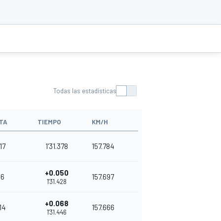
Todas las estadísticas
TA
TIEMPO
KM/H
17
1'31.378
157.784
+0.050
6
157.697
1'31.428
+0.068
14
157.666
1'31.446