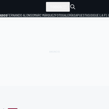
TODOS
ADOS
FERNANDO ALONSO
MARC MÁRQUEZ
FOTOGALERÍAS
APUESTAS
¡SIGUE LA F1,
P