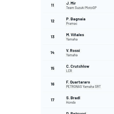
J. Mir
11
Team Suzuki MotoGP
P. Bagnaia
12
Pramac
M. Viñales
13
Yamaha
V. Rossi
14
Yamaha
C. Crutchlow
15
LCR
F. Quartararo
16
PETRONAS Yamaha SRT
S. Bradl
17
Honda
D. Petrucci