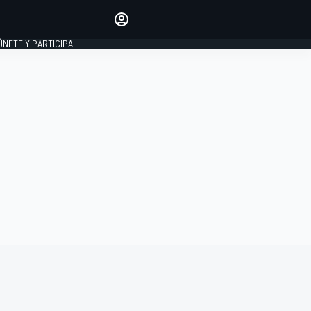
Haz que tu voz se escuche
comentando los artículos
 ÚNETE Y PARTICIPA!
INICIAR SESIÓN
EDICIÓN
ESPAÑA