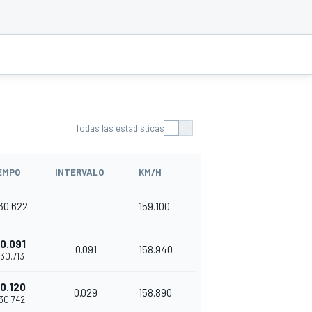
Todas las estadísticas
EMPO
INTERVALO
KM/H
'30.622
159.100
0.091
0.091
158.940
'30.713
0.120
0.029
158.890
'30.742