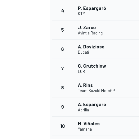
P. Espargaró
4
KTM
J. Zarco
5
Avintia Racing
A. Dovizioso
6
Ducati
C. Crutchlow
7
LCR
A. Rins
8
Team Suzuki MotoGP
A. Espargaró
9
Aprilia
M. Viñales
10
Yamaha