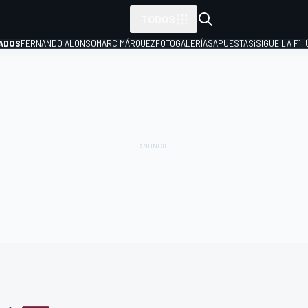
TODOS
ADOS
FERNANDO ALONSO
MARC MÁRQUEZ
FOTOGALERÍAS
APUESTAS
¡SIGUE LA F1,
P