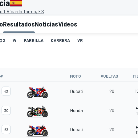
cia
cuit Ricardo Tormo, ES
to
Resultados
Noticias
Videos
Q2
W
PARRILLA
CARRERA
VR
#
MOTO
VUELTAS
TI
Ducati
20
1
43
+
Honda
20
30
1
+
Ducati
20
63
1