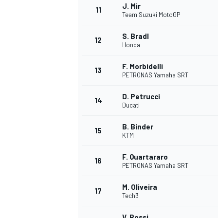
J. Mir
11
Team Suzuki MotoGP
S. Bradl
12
Honda
F. Morbidelli
13
PETRONAS Yamaha SRT
D. Petrucci
14
Ducati
B. Binder
15
KTM
F. Quartararo
16
PETRONAS Yamaha SRT
M. Oliveira
17
Tech3
V. Rossi