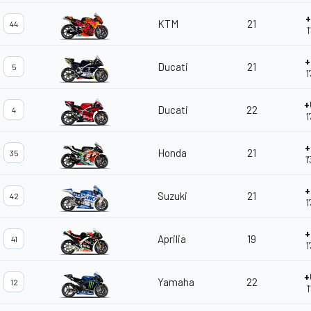
+
KTM
21
44
1
+
Ducati
21
5
1
+
Ducati
22
4
1
+
Honda
21
35
1
+
Suzuki
21
42
1
+
Aprilia
19
41
1
+
Yamaha
22
12
1