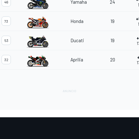
Yamaha
24
46
+
Honda
19
73
+
Ducati
19
53
1
Aprilia
20
32
1