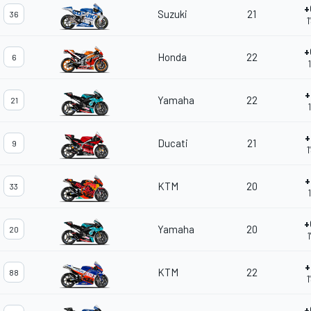
+
Suzuki
21
36
1
+
Honda
22
6
+
Yamaha
22
21
+
Ducati
21
9
1
+
KTM
20
33
+
Yamaha
20
20
1
+
KTM
22
88
1
+