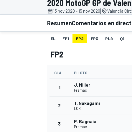
2020 MotoGP GP de Valen
|
13 nov 2020 - 15 nov 2020
Valencia Cir
INDYCAR
WRC
Resumen
Comentarios en direc
EL
FP1
FP2
FP3
PL4
Q1
FP2
CLA
PILOTO
J. Miller
1
Pramac
T. Nakagami
WEC
FÓRMULA E
2
LCR
P. Bagnaia
3
Pramac