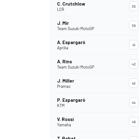
C. Crutchlow
35
LCR
J. Mir
36
Team Suzuki MotoGP
A. Espargaró
41
Aprilia
A. Rins
42
Team Suzuki MotoGP
J. Miller
43
Pramac
P. Espargaró
44
KTM
V. Rossi
46
Yamaha
T. Rabat