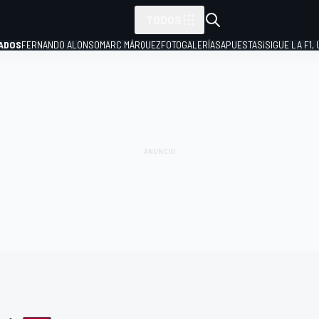
TODOS
ADOS
FERNANDO ALONSO
MARC MÁRQUEZ
FOTOGALERÍAS
APUESTAS
¡SIGUE LA F1,
P