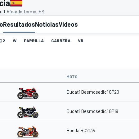
cia
cuit Ricardo Tormo, ES
to
Resultados
Noticias
Videos
Q2
W
PARRILLA
CARRERA
VR
MOTO
Ducati Desmosedici GP20
Ducati Desmosedici GP19
Honda RC213V