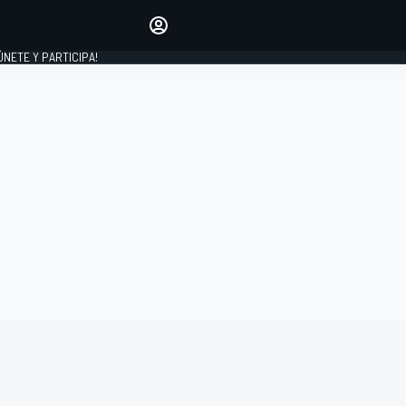
Haz que tu voz se escuche
comentando los artículos
 ÚNETE Y PARTICIPA!
INICIAR SESIÓN
EDICIÓN
ESPAÑA