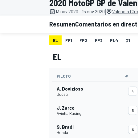
2020 MotoGP GP de Valen
|
13 nov 2020 - 15 nov 2020
Valencia Cir
INDYCAR
WRC
Resumen
Comentarios en direc
EL
FP1
FP2
FP3
PL4
Q1
EL
PILOTO
#
A. Dovizioso
4
Ducati
J. Zarco
WEC
FÓRMULA E
5
Avintia Racing
S. Bradl
6
Honda