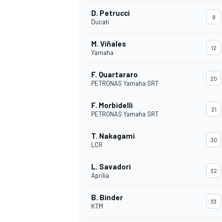
D. Petrucci
9
Ducati
M. Viñales
12
Yamaha
F. Quartararo
20
PETRONAS Yamaha SRT
F. Morbidelli
21
PETRONAS Yamaha SRT
T. Nakagami
30
LCR
L. Savadori
32
Aprilia
B. Binder
33
KTM