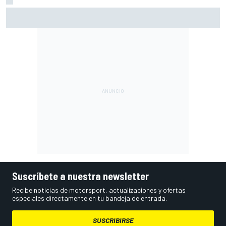
Márquez: "En la tercera vuelta he intentado un arreón y he
visto que ya no tenía neumático"
Suscríbete a nuestra newsletter
Recibe noticias de motorsport, actualizaciones y ofertas
especiales directamente en tu bandeja de entrada.
SUSCRIBIRSE