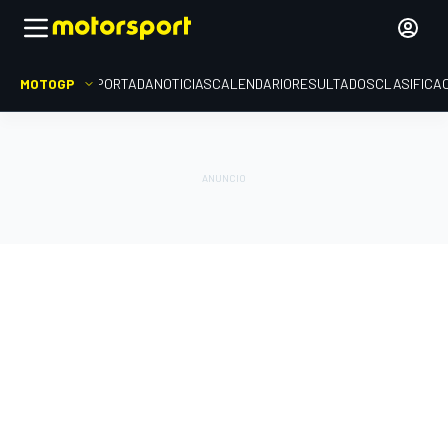
MOTOGP
PORTADA
NOTICIAS
CALENDARIO
RESULTADOS
CLASIFICA