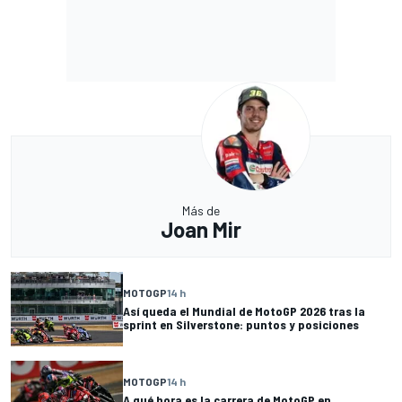
Más de
Joan Mir
MOTOGP
14 h
Así queda el Mundial de MotoGP 2026 tras la
sprint en Silverstone: puntos y posiciones
MOTOGP
14 h
A qué hora es la carrera de MotoGP en