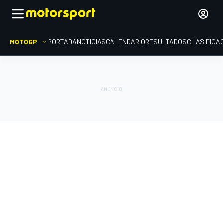
MOTOGP
PORTADA
NOTICIAS
CALENDARIO
RESULTADOS
CLASIFICA