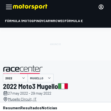
FÓRMULA 1
MOTOGP
INDYCAR
WRC
WEC
FÓRMULA E
MUGELLO
presentado por
2022 Moto3 Mugello
27 may 2022 - 29 may 2022
Mugello Circuit, IT
Resumen
Resultados
Noticias