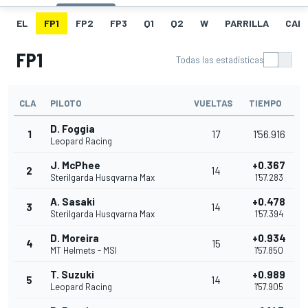
EL
FP1
FP2
FP3
Q1
Q2
W
PARRILLA
CAR
FP1
Todas las estadísticas
CLA
PILOTO
VUELTAS
TIEMPO
D. Foggia
1
17
1'56.916
Leopard Racing
J. McPhee
+0.367
2
14
Sterilgarda Husqvarna Max
1'57.283
A. Sasaki
+0.478
3
14
Sterilgarda Husqvarna Max
1'57.394
D. Moreira
+0.934
4
15
MT Helmets - MSI
1'57.850
T. Suzuki
+0.989
5
14
Leopard Racing
1'57.905