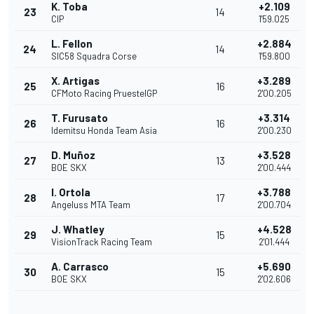
K. Toba
+2.109
23
14
CIP
1'59.025
L. Fellon
+2.884
24
14
SIC58 Squadra Corse
1'59.800
X. Artigas
+3.289
25
16
CFMoto Racing PruestelGP
2'00.205
T. Furusato
+3.314
26
16
Idemitsu Honda Team Asia
2'00.230
D. Muñoz
+3.528
27
13
BOE SKX
2'00.444
I. Ortola
+3.788
28
17
Angeluss MTA Team
2'00.704
J. Whatley
+4.528
29
15
VisionTrack Racing Team
2'01.444
A. Carrasco
+5.690
30
15
BOE SKX
2'02.606