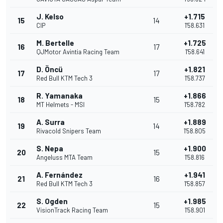
J. Kelso
+1.715
15
14
CIP
1'58.631
M. Bertelle
+1.725
16
17
QJMotor Avintia Racing Team
1'58.641
D. Öncü
+1.821
17
17
Red Bull KTM Tech 3
1'58.737
R. Yamanaka
+1.866
18
15
MT Helmets - MSI
1'58.782
A. Surra
+1.889
19
14
Rivacold Snipers Team
1'58.805
S. Nepa
+1.900
20
15
Angeluss MTA Team
1'58.816
A. Fernández
+1.941
21
16
Red Bull KTM Tech 3
1'58.857
S. Ogden
+1.985
22
15
VisionTrack Racing Team
1'58.901