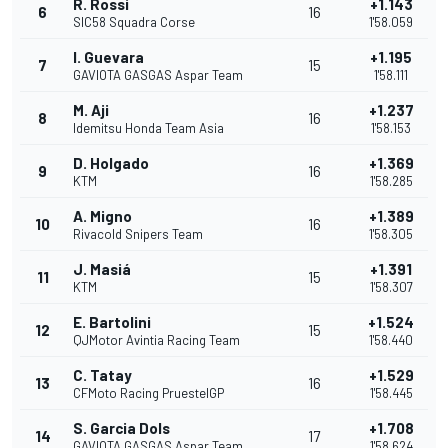
R. Rossi
+1.143
6
16
SIC58 Squadra Corse
1'58.059
I. Guevara
+1.195
7
15
GAVIOTA GASGAS Aspar Team
1'58.111
M. Aji
+1.237
8
16
Idemitsu Honda Team Asia
1'58.153
D. Holgado
+1.369
9
16
KTM
1'58.285
A. Migno
+1.389
10
16
Rivacold Snipers Team
1'58.305
J. Masiá
+1.391
11
15
KTM
1'58.307
E. Bartolini
+1.524
12
15
QJMotor Avintia Racing Team
1'58.440
C. Tatay
+1.529
13
16
CFMoto Racing PruestelGP
1'58.445
S. Garcia Dols
+1.708
14
17
GAVIOTA GASGAS Aspar Team
1'58.624