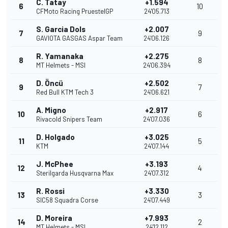
C. Tatay
+1.594
6
10
CFMoto Racing PruestelGP
24'05.713
S. Garcia Dols
+2.007
7
9
GAVIOTA GASGAS Aspar Team
24'06.126
R. Yamanaka
+2.275
8
8
MT Helmets - MSI
24'06.394
D. Öncü
+2.502
9
7
Red Bull KTM Tech 3
24'06.621
A. Migno
+2.917
10
6
Rivacold Snipers Team
24'07.036
D. Holgado
+3.025
11
5
KTM
24'07.144
J. McPhee
+3.193
12
4
Sterilgarda Husqvarna Max
24'07.312
R. Rossi
+3.330
13
3
SIC58 Squadra Corse
24'07.449
D. Moreira
+7.993
14
2
MT Helmets - MSI
24'12.112