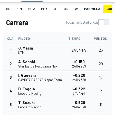
EL
FP1
FP2
FP3
Q1
Q2
W
PARRILLA
CAR
Carrera
Todas las estadísticas
CLA
PILOTO
TIEMPO
PUNTOS
J. Masiá
1
24'04.119
25
KTM
A. Sasaki
+0.150
2
20
Sterilgarda Husqvarna Max
24'04.269
I. Guevara
+0.220
3
16
GAVIOTA GASGAS Aspar Team
24'04.339
D. Foggia
+0.322
4
13
Leopard Racing
24'04.441
T. Suzuki
+0.529
5
11
Leopard Racing
24'04.648