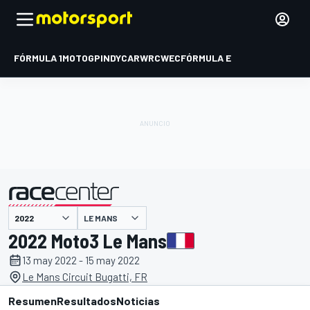
FÓRMULA 1
MOTOGP
INDYCAR
WRC
WEC
FÓRMULA E
LE MANS
presentado por
2022 Moto3 Le Mans
13 may 2022 - 15 may 2022
Le Mans Circuit Bugatti, FR
Resumen
Resultados
Noticias