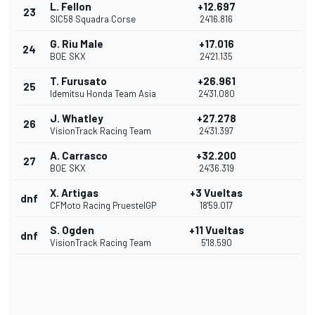
L. Fellon
+12.697
23
SIC58 Squadra Corse
24'16.816
G. Riu Male
+17.016
24
BOE SKX
24'21.135
T. Furusato
+26.961
25
Idemitsu Honda Team Asia
24'31.080
J. Whatley
+27.278
26
VisionTrack Racing Team
24'31.397
A. Carrasco
+32.200
27
BOE SKX
24'36.319
X. Artigas
+3 Vueltas
dnf
CFMoto Racing PruestelGP
18'59.017
S. Ogden
+11 Vueltas
dnf
VisionTrack Racing Team
5'18.590