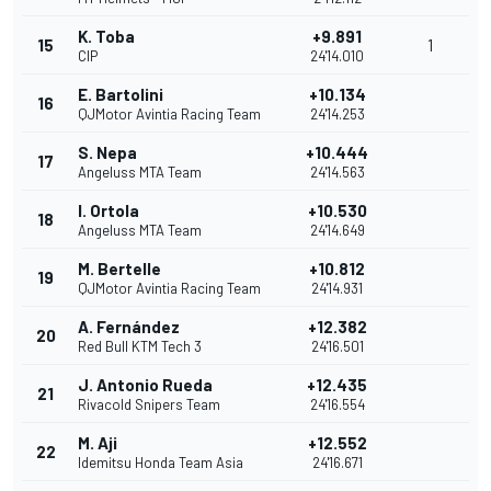
K. Toba
+9.891
15
1
CIP
24'14.010
E. Bartolini
+10.134
16
QJMotor Avintia Racing Team
24'14.253
S. Nepa
+10.444
17
Angeluss MTA Team
24'14.563
I. Ortola
+10.530
18
Angeluss MTA Team
24'14.649
M. Bertelle
+10.812
19
QJMotor Avintia Racing Team
24'14.931
A. Fernández
+12.382
20
Red Bull KTM Tech 3
24'16.501
J. Antonio Rueda
+12.435
21
Rivacold Snipers Team
24'16.554
M. Aji
+12.552
22
Idemitsu Honda Team Asia
24'16.671