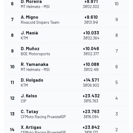
D. Moreira
+9.971
6
10
MT Helmets - MSI
38'02.302
A. Migno
+9.610
7
9
Rivacold Snipers Team
38'01.941
J. Masiá
+10.033
8
8
KTM
38'02.364
D. Muñoz
+10.046
9
7
BOE Motorsports
38'02.377
R. Yamanaka
+10.088
10
6
MT Helmets - MSI
38'02.419
D. Holgado
+14.571
11
5
KTM
38'06.902
J. Kelso
+23.432
12
4
CIP
38'15.763
C. Tatay
+23.763
13
3
CFMoto Racing PruestelGP
38'16.094
X. Artigas
+23.842
14
2
CFMoto Racing PruestelGP
38'16.173