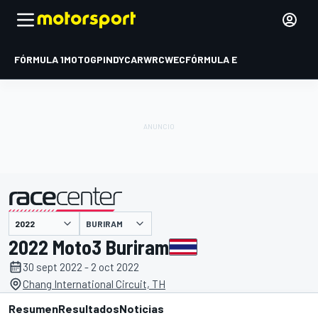
FÓRMULA 1
MOTOGP
INDYCAR
WRC
WEC
FÓRMULA E
BURIRAM
presentado por
2022 Moto3 Buriram
30 sept 2022 - 2 oct 2022
Chang International Circuit, TH
Resumen
Resultados
Noticias