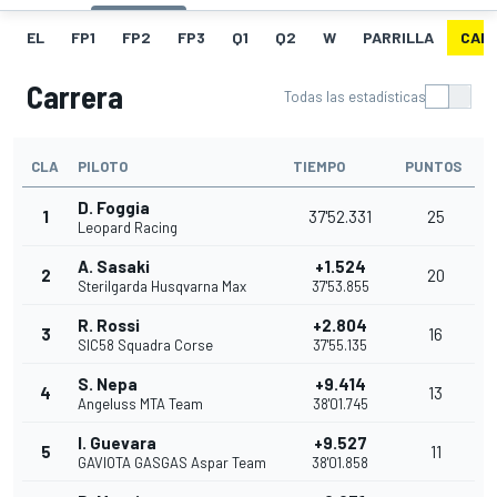
EL
FP1
FP2
FP3
Q1
Q2
W
PARRILLA
CAR
Carrera
Todas las estadísticas
CLA
PILOTO
TIEMPO
PUNTOS
D. Foggia
1
37'52.331
25
Leopard Racing
A. Sasaki
+1.524
2
20
Sterilgarda Husqvarna Max
37'53.855
R. Rossi
+2.804
3
16
SIC58 Squadra Corse
37'55.135
S. Nepa
+9.414
4
13
Angeluss MTA Team
38'01.745
I. Guevara
+9.527
5
11
GAVIOTA GASGAS Aspar Team
38'01.858