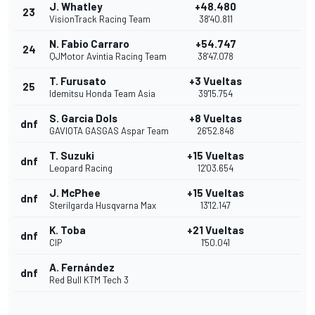
J. Whatley
+48.480
23
VisionTrack Racing Team
38'40.811
N. Fabio Carraro
+54.747
24
QJMotor Avintia Racing Team
38'47.078
T. Furusato
+3 Vueltas
25
Idemitsu Honda Team Asia
39'15.754
S. Garcia Dols
+8 Vueltas
dnf
GAVIOTA GASGAS Aspar Team
26'52.848
T. Suzuki
+15 Vueltas
dnf
Leopard Racing
12'03.654
J. McPhee
+15 Vueltas
dnf
Sterilgarda Husqvarna Max
13'12.147
K. Toba
+21 Vueltas
dnf
CIP
1'50.041
A. Fernández
dnf
Red Bull KTM Tech 3