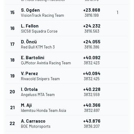
S. Ogden
+23.868
15
1
VisionTrack Racing Team
38'16.199
L. Fellon
+24.232
16
SIC58 Squadra Corse
38'16.563
D. Öncü
+24.055
17
Red Bull KTM Tech 3
38'16.386
E. Bartolini
+40.092
18
QJMotor Avintia Racing Team
38'32.423
V. Perez
+40.094
19
Rivacold Snipers Team
38'32.425
I. Ortola
+40.228
20
Angeluss MTA Team
38'32.559
M. Aji
+40.366
21
Idemitsu Honda Team Asia
38'32.697
A. Carrasco
+43.876
22
BOE Motorsports
38'36.207