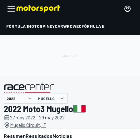
FÓRMULA 1
MOTOGP
INDYCAR
WRC
WEC
FÓRMULA E
MUGELLO
presentado por
2022 Moto3 Mugello
27 may 2022 - 29 may 2022
Mugello Circuit, IT
Resumen
Resultados
Noticias