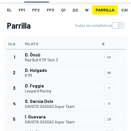
EL
FP1
FP2
FP3
Q1
Q2
W
PARRILLA
CAR
Parrilla
Todas las estadísticas
CLA
PILOTO
#
D. Öncü
1
53
Red Bull KTM Tech 3
D. Holgado
2
96
KTM
D. Foggia
3
7
Leopard Racing
S. Garcia Dols
4
11
GAVIOTA GASGAS Aspar Team
I. Guevara
5
28
GAVIOTA GASGAS Aspar Team