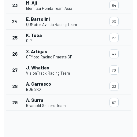
M. Aji
23
64
Idemitsu Honda Team Asia
E. Bartolini
24
23
QJMotor Avintia Racing Team
K. Toba
25
27
CIP
X. Artigas
26
43
CFMoto Racing PruestelGP
J. Whatley
27
70
VisionTrack Racing Team
A. Carrasco
28
22
BOE SKX
A. Surra
29
67
Rivacold Snipers Team