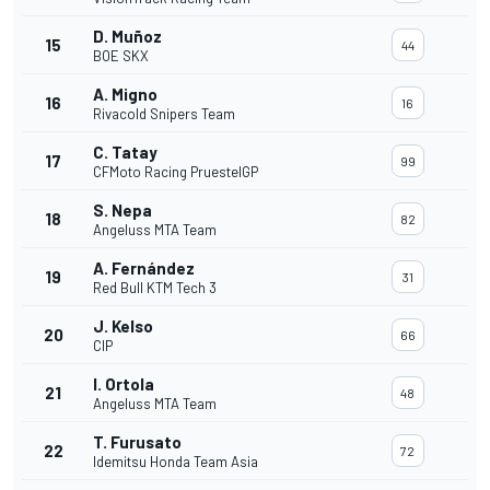
D. Muñoz
15
44
BOE SKX
A. Migno
16
16
Rivacold Snipers Team
C. Tatay
17
99
CFMoto Racing PruestelGP
S. Nepa
18
82
Angeluss MTA Team
A. Fernández
19
31
Red Bull KTM Tech 3
J. Kelso
20
66
CIP
I. Ortola
21
48
Angeluss MTA Team
T. Furusato
22
72
Idemitsu Honda Team Asia