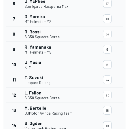
J. McPhee
6
17
Sterilgarda Husqvarna Max
D. Moreira
7
10
MT Helmets - MSI
R. Rossi
8
54
SIC58 Squadra Corse
R. Yamanaka
9
6
MT Helmets - MSI
J. Masiá
10
5
KTM
T. Suzuki
11
24
Leopard Racing
L. Fellon
12
20
SIC58 Squadra Corse
M. Bertelle
13
18
QJMotor Avintia Racing Team
S. Ogden
14
19
VisionTrack Racing Team