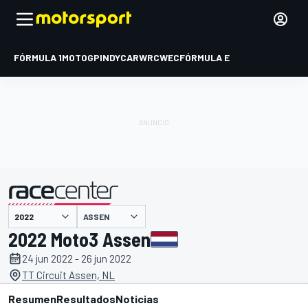
FÓRMULA 1
MOTOGP
INDYCAR
WRC
WEC
FÓRMULA E
ASSEN
presentado por
2022 Moto3 Assen
24 jun 2022 - 26 jun 2022
TT Circuit Assen, NL
Resumen
Resultados
Noticias