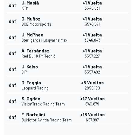
J. Masiá
+1 Vuelta
dnf
KTM
35'46.531
D. Muñoz
+1 Vuelta
dnf
BOE Motorsports
35'46.671
J. McPhee
+1 Vuelta
dnf
Sterilgarda Husqvarna Max
35'46.843
A. Fernández
+1 Vuelta
dnf
Red Bull KTM Tech 3
35'57.227
J. Kelso
+1 Vuelta
dnf
CIP
35'57.492
D. Foggia
+5 Vueltas
dnf
Leopard Racing
28'59.180
S. Ogden
+17 Vueltas
dnf
VisionTrack Racing Team
8'40.879
E. Bartolini
+18 Vueltas
dnf
QJMotor Avintia Racing Team
6'57.997