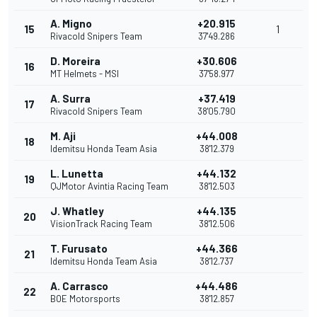
A. Migno
+20.915
15
1
Rivacold Snipers Team
37'49.286
D. Moreira
+30.606
16
MT Helmets - MSI
37'58.977
A. Surra
+37.419
17
Rivacold Snipers Team
38'05.790
M. Aji
+44.008
18
Idemitsu Honda Team Asia
38'12.379
L. Lunetta
+44.132
19
QJMotor Avintia Racing Team
38'12.503
J. Whatley
+44.135
20
VisionTrack Racing Team
38'12.506
T. Furusato
+44.366
21
Idemitsu Honda Team Asia
38'12.737
A. Carrasco
+44.486
22
BOE Motorsports
38'12.857