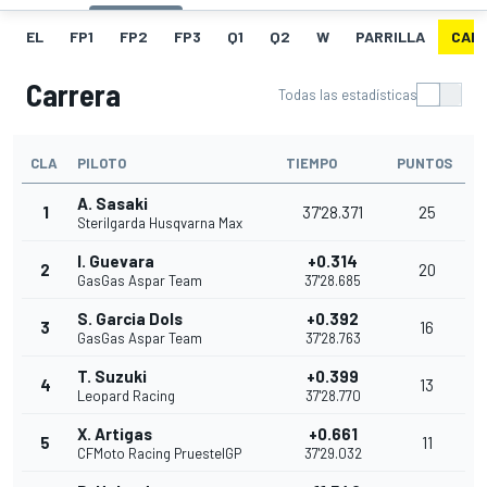
EL
FP1
FP2
FP3
Q1
Q2
W
PARRILLA
CAR
Carrera
Todas las estadísticas
CLA
PILOTO
TIEMPO
PUNTOS
A. Sasaki
1
37'28.371
25
Sterilgarda Husqvarna Max
I. Guevara
+0.314
2
20
GasGas Aspar Team
37'28.685
S. Garcia Dols
+0.392
3
16
GasGas Aspar Team
37'28.763
T. Suzuki
+0.399
4
13
Leopard Racing
37'28.770
X. Artigas
+0.661
5
11
CFMoto Racing PruestelGP
37'29.032