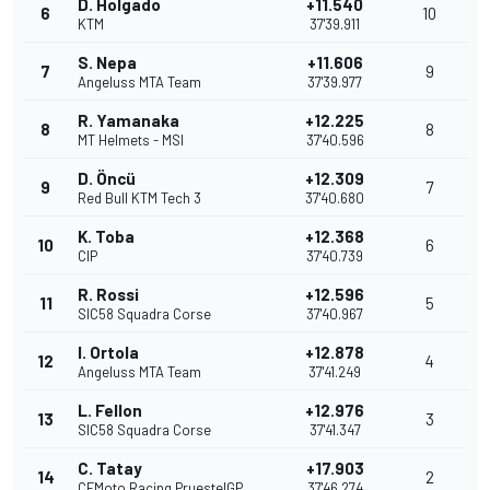
D. Holgado
+11.540
6
10
KTM
37'39.911
S. Nepa
+11.606
7
9
Angeluss MTA Team
37'39.977
R. Yamanaka
+12.225
8
8
MT Helmets - MSI
37'40.596
D. Öncü
+12.309
9
7
Red Bull KTM Tech 3
37'40.680
K. Toba
+12.368
10
6
CIP
37'40.739
R. Rossi
+12.596
11
5
SIC58 Squadra Corse
37'40.967
I. Ortola
+12.878
12
4
Angeluss MTA Team
37'41.249
L. Fellon
+12.976
13
3
SIC58 Squadra Corse
37'41.347
C. Tatay
+17.903
14
2
CFMoto Racing PruestelGP
37'46.274