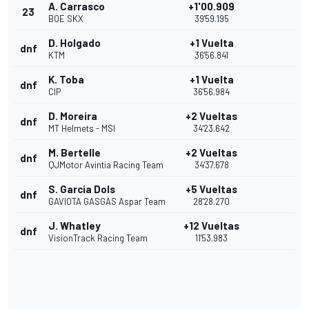
A. Carrasco
+1'00.909
23
BOE SKX
39'59.195
D. Holgado
+1 Vuelta
dnf
KTM
36'56.841
K. Toba
+1 Vuelta
dnf
CIP
36'56.984
D. Moreira
+2 Vueltas
dnf
MT Helmets - MSI
34'23.642
M. Bertelle
+2 Vueltas
dnf
QJMotor Avintia Racing Team
34'37.678
S. Garcia Dols
+5 Vueltas
dnf
GAVIOTA GASGAS Aspar Team
28'28.270
J. Whatley
+12 Vueltas
dnf
VisionTrack Racing Team
11'53.983