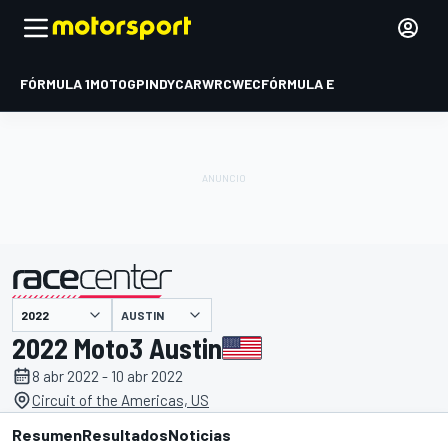
FÓRMULA 1
MOTOGP
INDYCAR
WRC
WEC
FÓRMULA E
AUSTIN
presentado por
2022 Moto3 Austin
8 abr 2022 - 10 abr 2022
Circuit of the Americas, US
Resumen
Resultados
Noticias