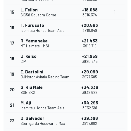
L. Fellon
+18.088
15
1
SIC58 Squadra Corse
39'16.374
T. Furusato
+20.563
16
Idemitsu Honda Team Asia
39'18.849
R. Yamanaka
+21.433
17
MT Helmets - MSI
39'19.719
J. Kelso
+21.959
18
CIP
39'20.245
E. Bartolini
+29.099
19
QJMotor Avintia Racing Team
39'27.385
G. Riu Male
+34.336
20
BOE SKX
39'32.622
M. Aji
+34.295
21
Idemitsu Honda Team Asia
39'32.581
D. Salvador
+39.396
22
Sterilgarda Husqvarna Max
39'37.682