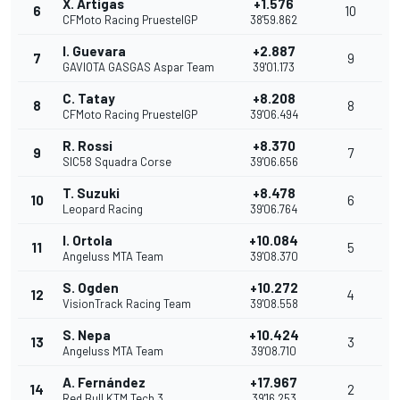
X. Artigas
+1.576
6
10
CFMoto Racing PruestelGP
38'59.862
I. Guevara
+2.887
7
9
GAVIOTA GASGAS Aspar Team
39'01.173
C. Tatay
+8.208
8
8
CFMoto Racing PruestelGP
39'06.494
R. Rossi
+8.370
9
7
SIC58 Squadra Corse
39'06.656
T. Suzuki
+8.478
10
6
Leopard Racing
39'06.764
I. Ortola
+10.084
11
5
Angeluss MTA Team
39'08.370
S. Ogden
+10.272
12
4
VisionTrack Racing Team
39'08.558
S. Nepa
+10.424
13
3
Angeluss MTA Team
39'08.710
A. Fernández
+17.967
14
2
Red Bull KTM Tech 3
39'16.253