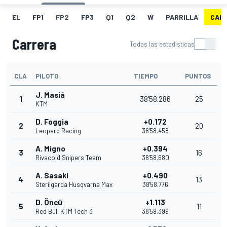
EL
FP1
FP2
FP3
Q1
Q2
W
PARRILLA
CAR
Carrera
Todas las estadísticas
CLA
PILOTO
TIEMPO
PUNTOS
J. Masiá
1
38'58.286
25
KTM
D. Foggia
+0.172
2
20
Leopard Racing
38'58.458
A. Migno
+0.394
3
16
Rivacold Snipers Team
38'58.680
A. Sasaki
+0.490
4
13
Sterilgarda Husqvarna Max
38'58.776
D. Öncü
+1.113
5
11
Red Bull KTM Tech 3
38'59.399