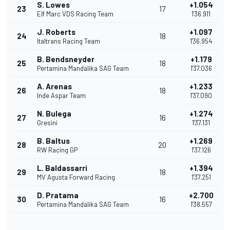
S. Lowes
+1.054
23
17
Elf Marc VDS Racing Team
1'36.911
J. Roberts
+1.097
24
18
Italtrans Racing Team
1'36.954
B. Bendsneyder
+1.179
25
18
Pertamina Mandalika SAG Team
1'37.036
A. Arenas
+1.233
26
18
Inde Aspar Team
1'37.090
N. Bulega
+1.274
27
16
Gresini
1'37.131
B. Baltus
+1.269
28
20
RW Racing GP
1'37.126
L. Baldassarri
+1.394
29
18
MV Agusta Forward Racing
1'37.251
D. Pratama
+2.700
30
16
Pertamina Mandalika SAG Team
1'38.557