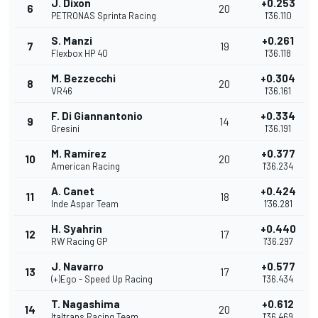
J. Dixon
+0.253
6
20
PETRONAS Sprinta Racing
1'36.110
S. Manzi
+0.261
7
19
Flexbox HP 40
1'36.118
M. Bezzecchi
+0.304
8
20
VR46
1'36.161
F. Di Giannantonio
+0.334
9
14
Gresini
1'36.191
M. Ramírez
+0.377
10
20
American Racing
1'36.234
A. Canet
+0.424
11
18
Inde Aspar Team
1'36.281
H. Syahrin
+0.440
12
17
RW Racing GP
1'36.297
J. Navarro
+0.577
13
17
(+)Ego - Speed Up Racing
1'36.434
T. Nagashima
+0.612
14
20
Italtrans Racing Team
1'36.469