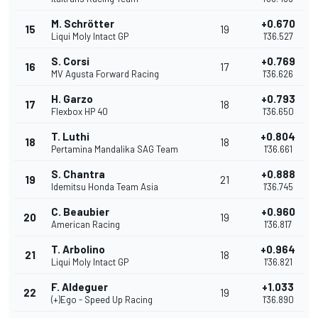
M. Schrötter
+0.670
15
19
Liqui Moly Intact GP
1'36.527
S. Corsi
+0.769
16
17
MV Agusta Forward Racing
1'36.626
H. Garzo
+0.793
17
18
Flexbox HP 40
1'36.650
T. Luthi
+0.804
18
18
Pertamina Mandalika SAG Team
1'36.661
S. Chantra
+0.888
19
21
Idemitsu Honda Team Asia
1'36.745
C. Beaubier
+0.960
20
19
American Racing
1'36.817
T. Arbolino
+0.964
21
18
Liqui Moly Intact GP
1'36.821
F. Aldeguer
+1.033
22
19
(+)Ego - Speed Up Racing
1'36.890