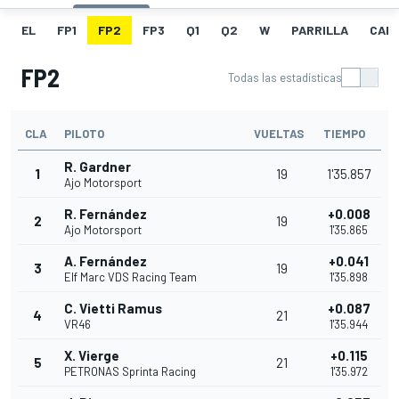
EL
FP1
FP2
FP3
Q1
Q2
W
PARRILLA
CAR
FP2
Todas las estadísticas
CLA
PILOTO
VUELTAS
TIEMPO
R. Gardner
1
19
1'35.857
Ajo Motorsport
R. Fernández
+0.008
2
19
Ajo Motorsport
1'35.865
A. Fernández
+0.041
3
19
Elf Marc VDS Racing Team
1'35.898
C. Vietti Ramus
+0.087
4
21
VR46
1'35.944
X. Vierge
+0.115
5
21
PETRONAS Sprinta Racing
1'35.972