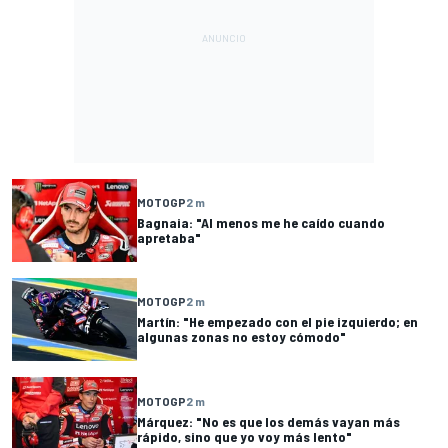
MOTOGP
2 m
Bagnaia: "Al menos me he caído cuando
apretaba"
MOTOGP
2 m
Martín: "He empezado con el pie izquierdo; en
algunas zonas no estoy cómodo"
MOTOGP
2 m
Márquez: "No es que los demás vayan más
rápido, sino que yo voy más lento"