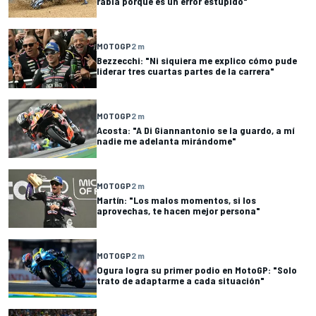
rabia porque es un error estúpido"
MOTOGP
2 m
Bezzecchi: "Ni siquiera me explico cómo pude
liderar tres cuartas partes de la carrera"
MOTOGP
2 m
Acosta: "A Di Giannantonio se la guardo, a mí
nadie me adelanta mirándome"
MOTOGP
2 m
Martín: "Los malos momentos, si los
aprovechas, te hacen mejor persona"
MOTOGP
2 m
Ogura logra su primer podio en MotoGP: "Solo
trato de adaptarme a cada situación"