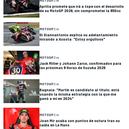
MOTOGP
2 m
Aprilia promete que irá a tope con el desarrollo
de su MotoGP 2026, sin comprometer la 850cc
MOTOGP
2 m
Di Giannantonio explica su adelantamiento
mirando a Acosta: "Estoy orgulloso"
MOTOGP
2 m
Jack Miller y Johann Zarco, confirmados para
las próximas 8 Horas de Suzuka 2026
MOTOGP
2 m
Bagnaia: "Martín es candidato al título; está
usando la misma estrategia con la que me
ganó a mí en 2024"
MOTOGP
2 m
Joan Mir acaba con puntos de sutura tras su
caída en Le Mans