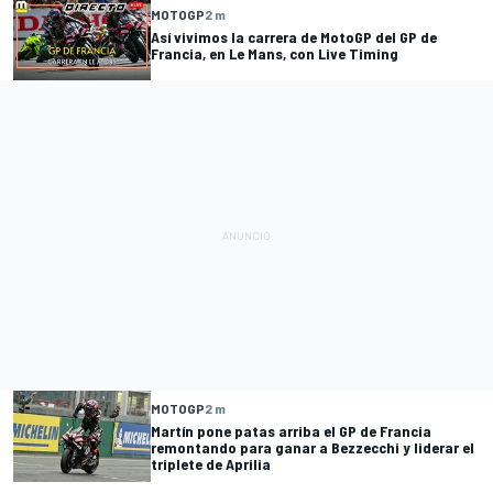
MOTOGP
2 m
Así vivimos la carrera de MotoGP del GP de
Francia, en Le Mans, con Live Timing
MOTOGP
2 m
Martín pone patas arriba el GP de Francia
remontando para ganar a Bezzecchi y liderar el
triplete de Aprilia