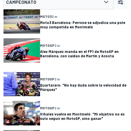
CAMPEONATO
MOTO3
2 m
Moto3 Barcelona: Perrone se adjudica una pole
muy competida en Montmeló
MOTOGP
2 m
Alex Márquez manda en el FP1 de MotoGP en
Barcelona, con caídas de Martín y Acosta
MOTOGP
2 m
Quartararo: "No hay duda sobre la velocidad de
Márquez"
MOTOGP
2 m
Viñales vuelve en Montmeló: "Mi objetivo no es
solo seguir en MotoGP, sino ganar"