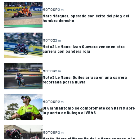
MOTOGP
2 m
Marc Márquez, operado con éxito del pie y del
hombro derecho
MOTO2
2 m
Moto2 Le Mans: Izan Guevara vence en otra
carrera con bandera roja
MOTO3
2 m
Moto3 Le Mans: Quiles arrasa en una carrera
recortada por la lluvia
MOTOGP
2 m
Di Giannantonio se compromete con KTM y abre
la puerta de Bulega al VR46
MOTOGP
2 m
Martín lidera el Warm Up de Le Mans en seco, a la