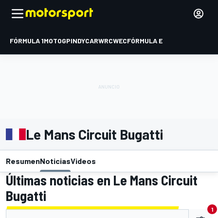
FÓRMULA 1
MOTOGP
INDYCAR
WRC
WEC
FÓRMULA E
Le Mans Circuit Bugatti
Resumen
Noticias
Videos
Últimas noticias en Le Mans Circuit
Bugatti
1