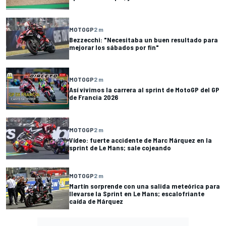
MOTOGP
2 m
Bezzecchi: "Necesitaba un buen resultado para
mejorar los sábados por fin"
MOTOGP
2 m
Así vivimos la carrera al sprint de MotoGP del GP
de Francia 2026
MOTOGP
2 m
Vídeo: fuerte accidente de Marc Márquez en la
sprint de Le Mans; sale cojeando
MOTOGP
2 m
Martín sorprende con una salida meteórica para
llevarse la Sprint en Le Mans; escalofriante
caída de Márquez