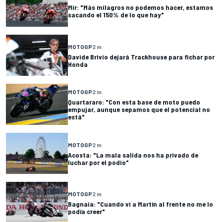
Mir: "Más milagros no podemos hacer, estamos
sacando el 150% de lo que hay"
MOTOGP
2 m
Davide Brivio dejará Trackhouse para fichar por
Honda
MOTOGP
2 m
Quartararo: "Con esta base de moto puedo
empujar, aunque sepamos que el potencial no
está"
MOTOGP
2 m
Acosta: "La mala salida nos ha privado de
luchar por el podio"
MOTOGP
2 m
Bagnaia: "Cuando vi a Martín al frente no me lo
podía creer"