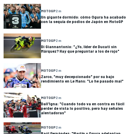
MOTOGP
2 m
Un gigante dormido: cómo Ogura ha acabado
con la sequía de podios de Japón en MotoGP
MOTOGP
2 m
Di Giannantonio: "¿Yo, líder de Ducati sin
Márquez? Hay que preguntar a los de rojo"
MOTOGP
2 m
Zarco, "muy decepcionado" por su bajo
rendimiento en Le Mans: "Lo he pasado mal"
MOTOGP
2 m
Dall'Igna: "Cuando todo va en contra es fácil
perder de vista lo positivo, pero hay señales
alentadoras"
MOTOGP
2 m
Raúl Fernández: "Martín y Ogura adelantan