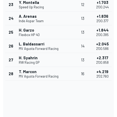
Y. Montella
+1.703
23
12
Speed Up Racing
2'00.244
A. Arenas
+1.836
24
13
Inde Aspar Team
2'00.377
H. Garzo
+1.844
25
13
Flexbox HP 40
2'00.385
L. Baldassarri
+2.045
26
14
MV Agusta Forward Racing
2'00.586
H. Syahrin
+2.317
27
13
RW Racing GP
2'00.858
T. Marcon
+4.219
28
16
MV Agusta Forward Racing
2'02.760