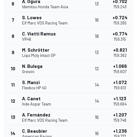
A. Ogura
+0.702
6
13
Idemitsu Honda Team Asia
1'59.243
S. Lowes
+0.724
7
16
Elf Marc VDS Racing Team
1'59.265
C. Vietti Ramus
+0.774
8
18
VR46
1'59.315
M. Schrötter
+0.821
9
13
Liqui Moly Intact GP
1'59.362
N. Bulega
+1.066
10
12
Gresini
1'59.607
S. Manzi
+1.072
11
14
Flexbox HP 40
1'59.613
A. Canet
+1.123
12
14
Inde Aspar Team
1'59.664
A. Fernández
+1.207
13
16
Elf Marc VDS Racing Team
1'59.748
C. Beaubier
+1.236
14
16
American Racing
1'59.777