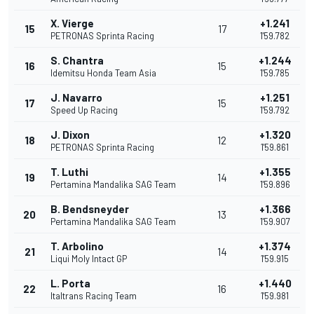
X. Vierge
+1.241
15
17
PETRONAS Sprinta Racing
1'59.782
S. Chantra
+1.244
16
15
Idemitsu Honda Team Asia
1'59.785
J. Navarro
+1.251
17
15
Speed Up Racing
1'59.792
J. Dixon
+1.320
18
12
PETRONAS Sprinta Racing
1'59.861
T. Luthi
+1.355
19
14
Pertamina Mandalika SAG Team
1'59.896
B. Bendsneyder
+1.366
20
13
Pertamina Mandalika SAG Team
1'59.907
T. Arbolino
+1.374
21
14
Liqui Moly Intact GP
1'59.915
L. Porta
+1.440
22
16
Italtrans Racing Team
1'59.981