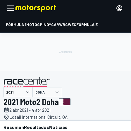
FÓRMULA 1
MOTOGP
INDYCAR
WRC
WEC
FÓRMULA E
DOHA
presentado por
2021 Moto2 Doha
2 abr 2021 - 4 abr 2021
Losail International Circuit, QA
Resumen
Resultados
Noticias