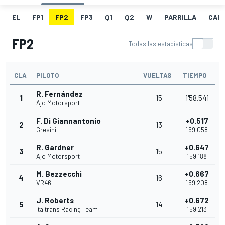
EL
FP1
FP2
FP3
Q1
Q2
W
PARRILLA
CAR
FP2
Todas las estadísticas
CLA
PILOTO
VUELTAS
TIEMPO
R. Fernández
1
15
1'58.541
Ajo Motorsport
F. Di Giannantonio
+0.517
2
13
Gresini
1'59.058
R. Gardner
+0.647
3
15
Ajo Motorsport
1'59.188
M. Bezzecchi
+0.667
4
16
VR46
1'59.208
J. Roberts
+0.672
5
14
Italtrans Racing Team
1'59.213