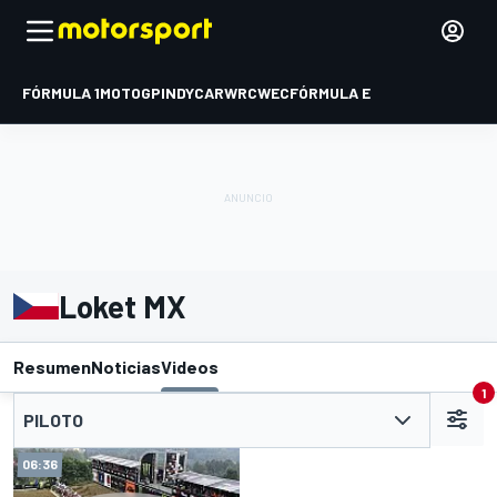
FÓRMULA 1
MOTOGP
INDYCAR
WRC
WEC
FÓRMULA E
Loket MX
Resumen
Noticias
Videos
1
PILOTO
06:36