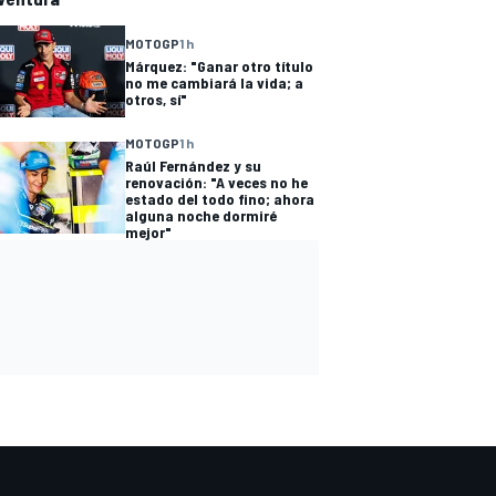
MOTOGP
1 h
Márquez: "Ganar otro título
no me cambiará la vida; a
otros, sí"
MOTOGP
1 h
Raúl Fernández y su
renovación: "A veces no he
estado del todo fino; ahora
alguna noche dormiré
mejor"