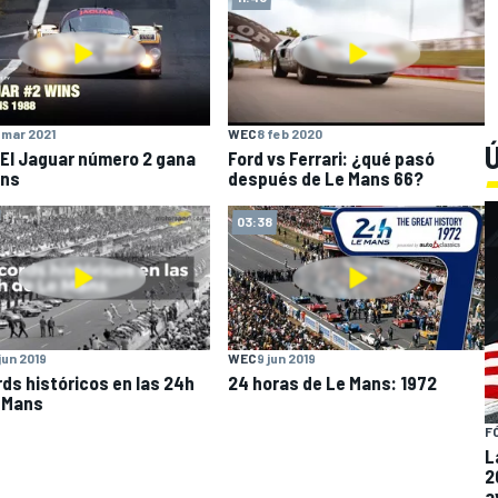
 mar 2021
WEC
8 feb 2020
Ú
 El Jaguar número 2 gana
Ford vs Ferrari: ¿qué pasó
ans
después de Le Mans 66?
03:38
 jun 2019
WEC
9 jun 2019
ds históricos en las 24h
24 horas de Le Mans: 1972
 Mans
F
L
2
a