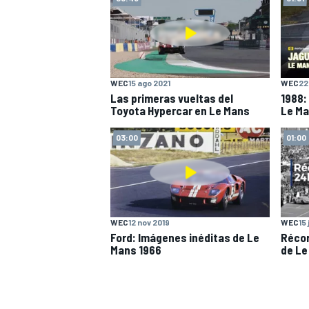
WEC
15 ago 2021
WEC
22
Las primeras vueltas del
1988:
Toyota Hypercar en Le Mans
Le M
03:00
01:00
WEC
12 nov 2019
WEC
15
Ford: Imágenes inéditas de Le
Récor
Mans 1966
de Le