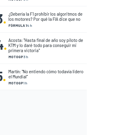
3
.
¿Debería la F1 prohibir los algoritmos de
los motores? Por qué la FIA dice que no
FÓRMULA 1
4 h
4
.
Acosta: "Hasta final de año soy piloto de
KTM y lo daré todo para conseguir mi
primera victoria"
MOTOGP
3 h
5
.
Martín: "No entiendo cómo todavía lidero
el Mundial"
MOTOGP
1 h