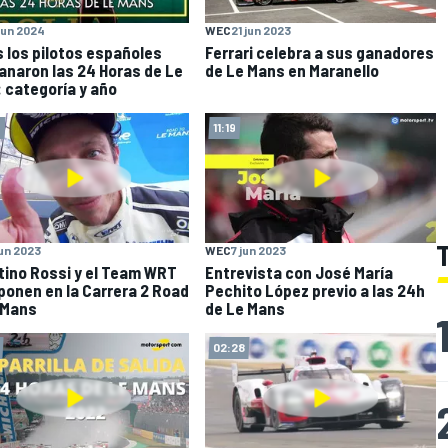
 jun 2024
WEC
21 jun 2023
 los pilotos españoles
Ferrari celebra a sus ganadores
anaron las 24 Horas de Le
de Le Mans en Maranello
 categoría y año
4
11:19
jun 2023
WEC
7 jun 2023
tino Rossi y el Team WRT
Entrevista con José María
ponen en la Carrera 2 Road
Pechito López previo a las 24h
 Mans
de Le Mans
02:28