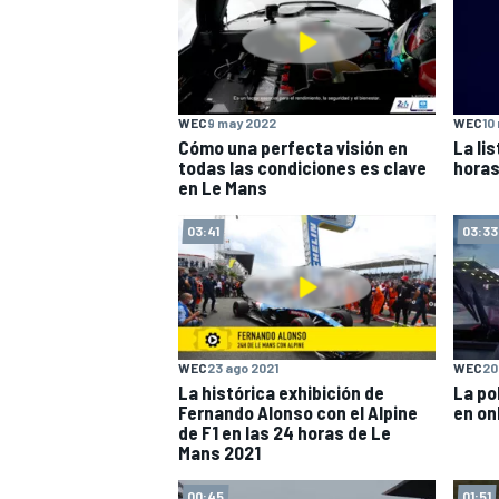
WEC
9 may 2022
WEC
10
Cómo una perfecta visión en
La lis
todas las condiciones es clave
horas
en Le Mans
03:41
03:33
MÁS CATEGORÍAS
WEC
23 ago 2021
WEC
20
La histórica exhibición de
La po
Fernando Alonso con el Alpine
en on
de F1 en las 24 horas de Le
Mans 2021
00:45
01:51