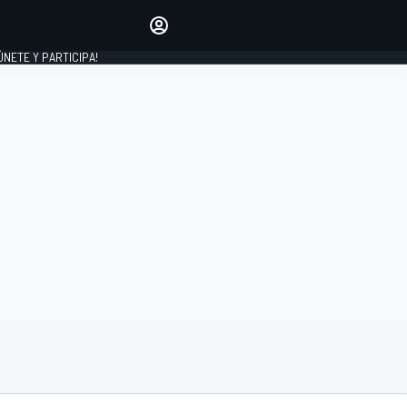
Haz que tu voz se escuche
comentando los artículos
 ÚNETE Y PARTICIPA!
INICIAR SESIÓN
EDICIÓN
ESPAÑA