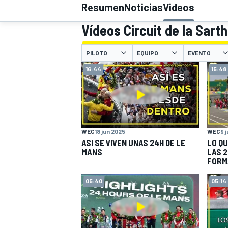
Resumen
Noticias
Videos
Vídeos Circuit de la Sart
INDYCAR
WRC
PILOTO
EQUIPO
EVENTO
16:44
15:48
WEC
18 jun 2025
WEC
9 
ASI SE VIVEN UNAS 24H DE LE
LO QU
MANS
LAS 2
FORM
WEC
FÓRMULA E
05:40
05:14