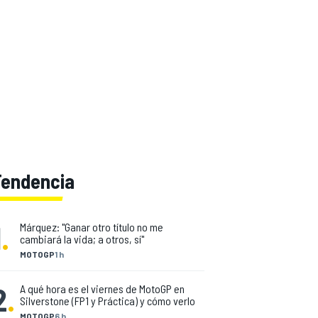
Tendencia
1
.
Márquez: "Ganar otro título no me
cambiará la vida; a otros, sí"
MOTOGP
1 h
2
.
A qué hora es el viernes de MotoGP en
Silverstone (FP1 y Práctica) y cómo verlo
MOTOGP
6 h