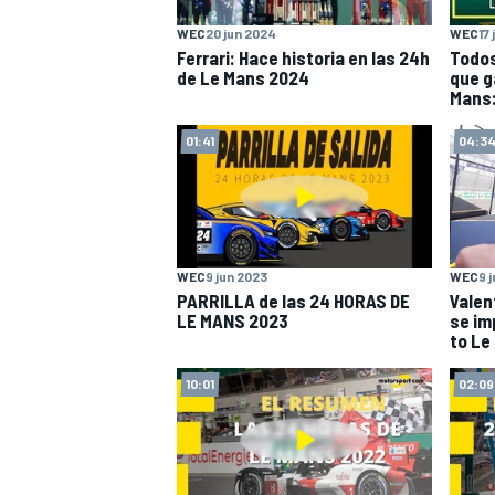
WEC
20 jun 2024
WEC
17
Ferrari: Hace historia en las 24h
Todos
de Le Mans 2024
que g
Mans:
01:41
04:3
WEC
9 jun 2023
WEC
9 
PARRILLA de las 24 HORAS DE
Valen
LE MANS 2023
se im
to Le
10:01
02:09