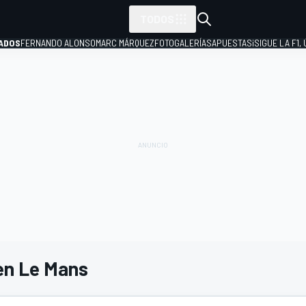
TODOS
ADOS
FERNANDO ALONSO
MARC MÁRQUEZ
FOTOGALERÍAS
APUESTAS
¡SIGUE LA F1,
P
 en Le Mans