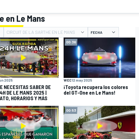
he en Le Mans
CIRCUIT DE LA SARTHE EN LE MANS
FECHA
00:36
jun 2025
WEC
12 may 2025
E NECESITAS SABER DE
¡Toyota recupera los colores
4H DE LE MANS 2025 |
del GT-One en Le Mans!
ATO, HORARIOS Y MÁS
00:53