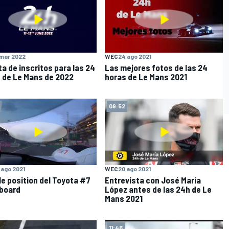
 mar 2022
WEC
24 ago 2021
ta de inscritos para las 24
Las mejores fotos de las 24
 de Le Mans de 2022
horas de Le Mans 2021
09:52
 ago 2021
WEC
20 ago 2021
le position del Toyota #7
Entrevista con José María
board
López antes de las 24h de Le
Mans 2021
11:46